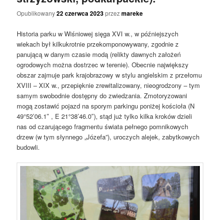
Opublikowany
22 czerwca 2023
przez
mareke
Historia parku w Wiśniowej sięga XVI w., w późniejszych
wiekach był kilkukrotnie przekomponowywany, zgodnie z
panującą w danym czasie modą (relikty dawnych założeń
ogrodowych można dostrzec w terenie). Obecnie największy
obszar zajmuje park krajobrazowy w stylu angielskim z przełomu
XVIII – XIX w., przepięknie zrewitalizowany, nieogrodzony – tym
samym swobodnie dostępny do zwiedzania. Zmotoryzowani
mogą zostawić pojazd na sporym parkingu poniżej kościoła (N
49°52’06.1″ , E 21°38’46.0″), stąd już tylko kilka kroków dzieli
nas od czarującego fragmentu świata pełnego pomnikowych
drzew (w tym słynnego „Józefa”), uroczych alejek, zabytkowych
budowli.