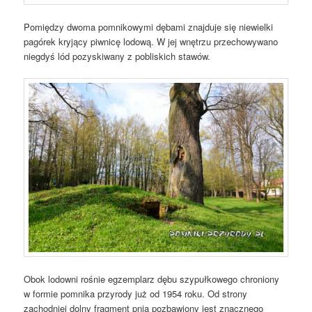
Pomiędzy dwoma pomnikowymi dębami znajduje się niewielki
pagórek kryjący piwnicę lodową. W jej wnętrzu przechowywano
niegdyś lód pozyskiwany z pobliskich stawów.
Obok lodowni rośnie egzemplarz dębu szypułkowego chroniony
w formie pomnika przyrody już od 1954 roku. Od strony
zachodniej dolny fragment pnia pozbawiony jest znacznego