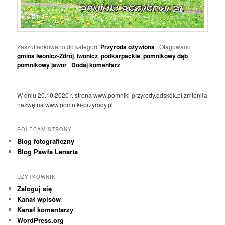
Zaszufladkowano do kategorii
Przyroda ożywiona
|
Otagowano
gmina Iwonicz-Zdrój
,
Iwonicz
,
podkarpackie
,
pomnikowy dąb
,
pomnikowy jawor
|
Dodaj komentarz
W dniu 20.10.2020 r. strona www.pomniki-przyrody.odskok.pl zmieniła
nazwę na www.pomniki-przyrody.pl
POLECAM STRONY
Blog fotograficzny
Blog Pawła Lenarta
UŻYTKOWNIK
Zaloguj się
Kanał wpisów
Kanał komentarzy
WordPress.org