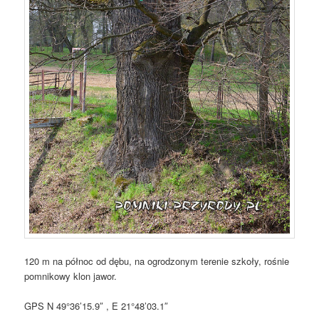
120 m na północ od dębu, na ogrodzonym terenie szkoły, rośnie
pomnikowy klon jawor.
GPS N 49°36’15.9″ , E 21°48’03.1″