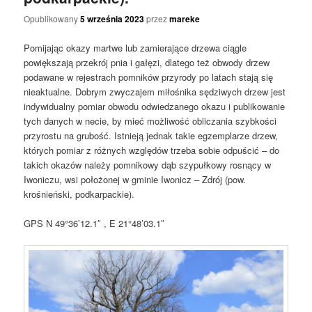
Opublikowany
5 września 2023
przez
mareke
Pomijając okazy martwe lub zamierające drzewa ciągle
powiększają przekrój pnia i gałęzi, dlatego też obwody drzew
podawane w rejestrach pomników przyrody po latach stają się
nieaktualne. Dobrym zwyczajem miłośnika sędziwych drzew jest
indywidualny pomiar obwodu odwiedzanego okazu i publikowanie
tych danych w necie, by mieć możliwość obliczania szybkości
przyrostu na grubość. Istnieją jednak takie egzemplarze drzew,
których pomiar z różnych względów trzeba sobie odpuścić – do
takich okazów należy pomnikowy dąb szypułkowy rosnący w
Iwoniczu, wsi położonej w gminie Iwonicz – Zdrój (pow.
krośnieński, podkarpackie).
GPS N 49°36’12.1″ , E 21°48’03.1″