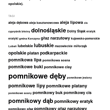
opolskie).
TAGI
aleja lipowa
aleja dębowa
aleja kasztanowcowa
cis
dolnośląskie
Dolny Śląsk
eratyk
cypryśnik błotny
głaz narzutowy
eratyki
kujawsko-pomorskie
gmina Korczyna
lubuskie
lubelskie
miłorząb
mazowieckie
Lubań
opolskie
podkarpackie
platan
pomnikowa lipa
pomnikowa sosna
pomnikowe buki
pomnikowe cisy
pomnikowe dęby
pomnikowe jesiony
pomnikowe lipy
pomnikowe platany
pomnikowy buk
pomnikowy cis
pomnikowe sosny
pomnikowy dąb
pomnikowy eratyk
pomnikowy głaz narzutowy
pomnikowy głaz