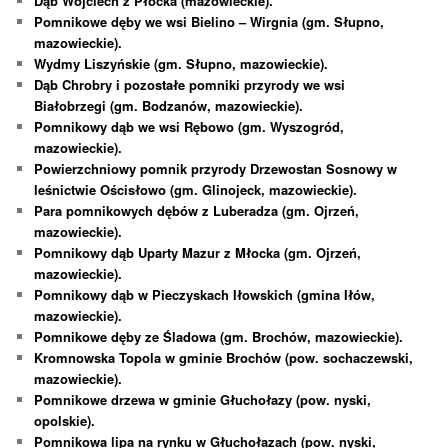
Dąb Wojciech z Płocka (mazowieckie).
Pomnikowe dęby we wsi Bielino – Wirgnia (gm. Słupno,
mazowieckie).
Wydmy Liszyńskie (gm. Słupno, mazowieckie).
Dąb Chrobry i pozostałe pomniki przyrody we wsi
Białobrzegi (gm. Bodzanów, mazowieckie).
Pomnikowy dąb we wsi Rębowo (gm. Wyszogród,
mazowieckie).
Powierzchniowy pomnik przyrody Drzewostan Sosnowy w
leśnictwie Ościsłowo (gm. Glinojeck, mazowieckie).
Para pomnikowych dębów z Luberadza (gm. Ojrzeń,
mazowieckie).
Pomnikowy dąb Uparty Mazur z Młocka (gm. Ojrzeń,
mazowieckie).
Pomnikowy dąb w Pieczyskach Iłowskich (gmina Iłów,
mazowieckie).
Pomnikowe dęby ze Śladowa (gm. Brochów, mazowieckie).
Kromnowska Topola w gminie Brochów (pow. sochaczewski,
mazowieckie).
Pomnikowe drzewa w gminie Głuchołazy (pow. nyski,
opolskie).
Pomnikowa lipa na rynku w Głuchołazach (pow. nyski,