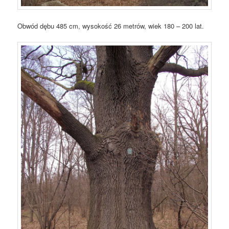
Obwód dębu 485 cm, wysokość 26 metrów, wiek 180 – 200 lat.