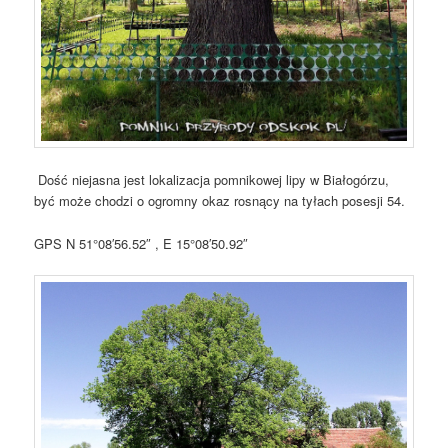
Dość niejasna jest lokalizacja pomnikowej lipy w Białogórzu,
być może chodzi o ogromny okaz rosnący na tyłach posesji 54.
GPS N 51°08′56.52″ , E 15°08′50.92″