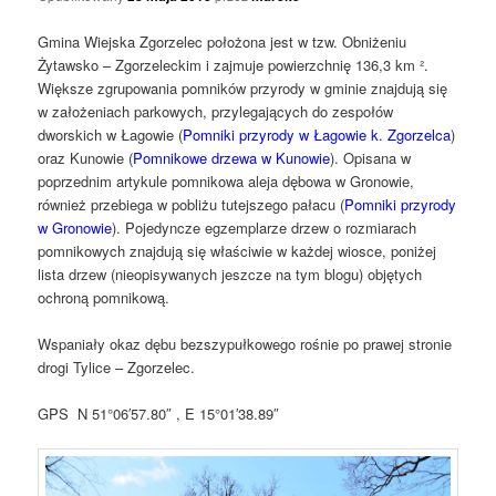
Gmina Wiejska Zgorzelec położona jest w tzw. Obniżeniu
Żytawsko – Zgorzeleckim i zajmuje powierzchnię 136,3 km ².
Większe zgrupowania pomników przyrody w gminie znajdują się
w założeniach parkowych, przylegających do zespołów
dworskich w Łagowie (
Pomniki przyrody w Łagowie k. Zgorzelca
)
oraz Kunowie (
Pomnikowe drzewa w Kunowie
). Opisana w
poprzednim artykule pomnikowa aleja dębowa w Gronowie,
również przebiega w pobliżu tutejszego pałacu (
Pomniki przyrody
w Gronowie
). Pojedyncze egzemplarze drzew o rozmiarach
pomnikowych znajdują się właściwie w każdej wiosce, poniżej
lista drzew (nieopisywanych jeszcze na tym blogu) objętych
ochroną pomnikową.
Wspaniały okaz dębu bezszypułkowego rośnie po prawej stronie
drogi Tylice – Zgorzelec.
GPS N 51°06′57.80″ , E 15°01′38.89″