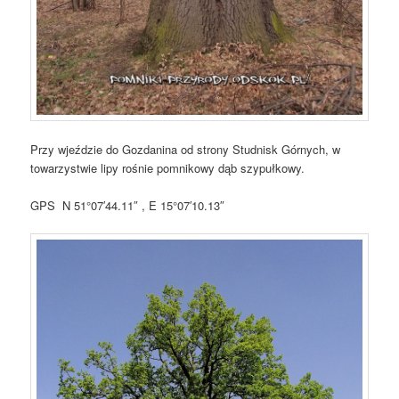
Przy wjeździe do Gozdanina od strony Studnisk Górnych, w
towarzystwie lipy rośnie pomnikowy dąb szypułkowy.
GPS N 51°07′44.11″ , E 15°07′10.13″