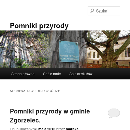
Przeskocz
Przeskocz
do
do
Szuka
tekstu
widgetów
Pomniki przyrody
Główne
Strona główna
Coś o mnie
Spis artykułów
menu
ARCHIWA TAGU:
BIAŁOGÓRZE
Pomniki przyrody w gminie
Zgorzelec.
Opublikowany
28 maja 2013
przez
mareke