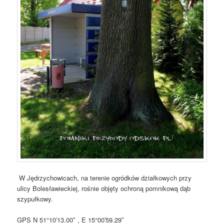
W Jędrzychowicach, na terenie ogródków działkowych przy
ulicy Bolesławieckiej, rośnie objęty ochroną pomnikową dąb
szypułkowy.
GPS N 51°10′13.00″ , E 15°00′59.29″