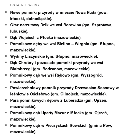
OSTATNIE WPISY
Nowe pomniki przyrody w mieście Nowa Ruda (pow.
kłodzki, dolnośląskie).
Głaz narzutowy Dzik we wsi Borowina (gm. Szprotawa,
lubuskie).
Dąb Wojciech z Płocka (mazowieckie).
Pomnikowe dęby we wsi Bielino – Wirgnia (gm. Słupno,
mazowieckie).
Wydmy Liszyńskie (gm. Słupno, mazowieckie).
Dąb Chrobry i pozostałe pomniki przyrody we wsi
Białobrzegi (gm. Bodzanów, mazowieckie).
Pomnikowy dąb we wsi Rębowo (gm. Wyszogród,
mazowieckie).
Powierzchniowy pomnik przyrody Drzewostan Sosnowy w
leśnictwie Ościsłowo (gm. Glinojeck, mazowieckie).
Para pomnikowych dębów z Luberadza (gm. Ojrzeń,
mazowieckie).
Pomnikowy dąb Uparty Mazur z Młocka (gm. Ojrzeń,
mazowieckie).
Pomnikowy dąb w Pieczyskach Iłowskich (gmina Iłów,
mazowieckie).