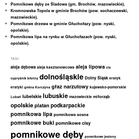
Pomnikowe dęby ze Śladowa (gm. Brochów, mazowieckie).
Kromnowska Topola w gminie Brochów (pow. sochaczewski,
mazowieckie).
Pomnikowe drzewa w gminie Głuchołazy (pow. nyski,
opolskie).
Pomnikowa lipa na rynku w Głuchołazach (pow. nyski,
opolskie).
TAGI
aleja lipowa
aleja dębowa
aleja kasztanowcowa
cis
dolnośląskie
Dolny Śląsk
eratyk
cypryśnik błotny
głaz narzutowy
eratyki
kujawsko-pomorskie
gmina Korczyna
lubuskie
lubelskie
miłorząb
mazowieckie
Lubań
opolskie
podkarpackie
platan
pomnikowa lipa
pomnikowa sosna
pomnikowe buki
pomnikowe cisy
pomnikowe dęby
pomnikowe jesiony