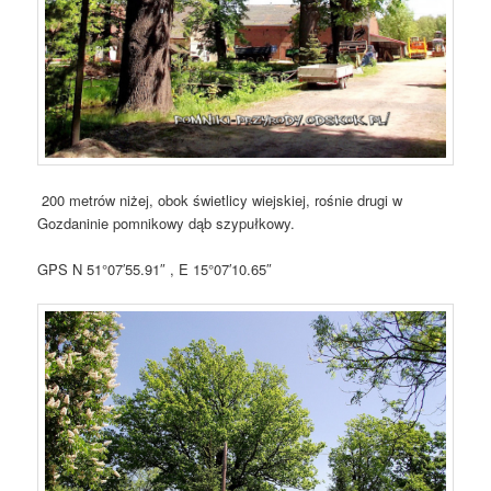
200 metrów niżej, obok świetlicy wiejskiej, rośnie drugi w
Gozdaninie pomnikowy dąb szypułkowy.
GPS N 51°07′55.91″ , E 15°07′10.65″