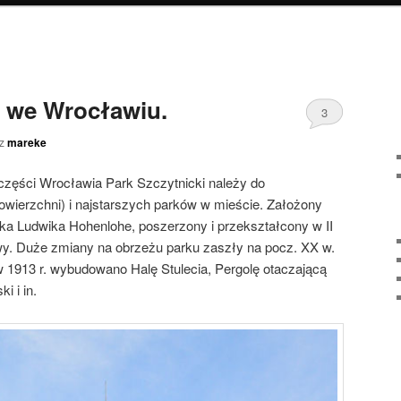
i we Wrocławiu.
3
ez
mareke
części Wrocławia Park Szczytnicki należy do
owierzchni) i najstarszych parków w mieście. Założony
yka Ludwika Hohenlohe, poszerzony i przekształcony w II
owy. Duże zmiany na obrzeżu parku zaszły na pocz. XX w.
1913 r. wybudowano Halę Stulecia, Pergolę otaczającą
i i in.