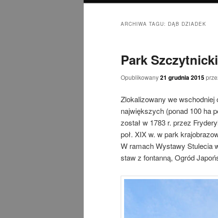
ARCHIWA TAGU:
DĄB DZIADEK
Park Szczytnick
Opublikowany
21 grudnia 2015
prz
Zlokalizowany we wschodniej 
największych (ponad 100 ha p
został w 1783 r. przez Fryder
poł. XIX w. w park krajobraz
W ramach Wystawy Stulecia w 
staw z fontanną, Ogród Japońsk