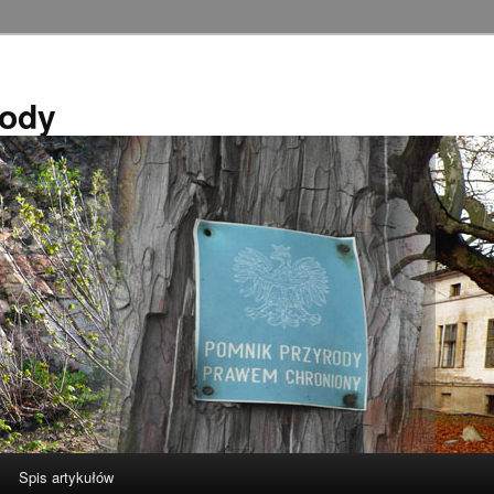
rody
Spis artykułów