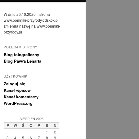
W dniu 20.10.2020 r. strona
www.pomniki-przyrody.odskok.pl
zmieniła nazwę na www.pomniki-
przyrody.pl
POLECAM STRONY
Blog fotograficzny
Blog Pawła Lenarta
UŻYTKOWNIK
Zaloguj się
Kanał wpisów
Kanał komentarzy
WordPress.org
SIERPIEŃ 2026
P
W
Ś
C
P
S
N
1
2
3
4
5
6
7
8
9