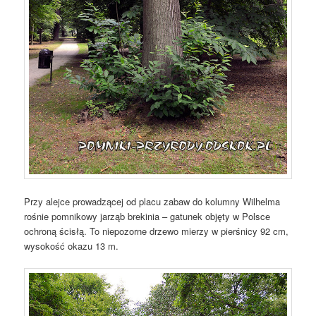
Przy alejce prowadzącej od placu zabaw do kolumny Wilhelma
rośnie pomnikowy jarząb brekinia – gatunek objęty w Polsce
ochroną ścisłą. To niepozorne drzewo mierzy w pierśnicy 92 cm,
wysokość okazu 13 m.