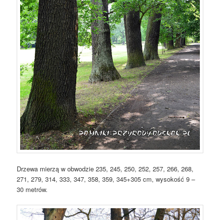
Drzewa mierzą w obwodzie 235, 245, 250, 252, 257, 266, 268,
271, 279, 314, 333, 347, 358, 359, 345+305 cm, wysokość 9 –
30 metrów.