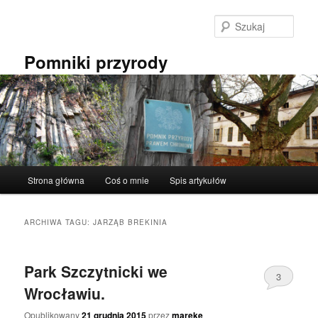
Przeskocz
Przeskocz
do
do
Szuka
tekstu
widgetów
Pomniki przyrody
Główne
Strona główna
Coś o mnie
Spis artykułów
menu
ARCHIWA TAGU:
JARZĄB BREKINIA
Park Szczytnicki we
3
Wrocławiu.
Opublikowany
21 grudnia 2015
przez
mareke