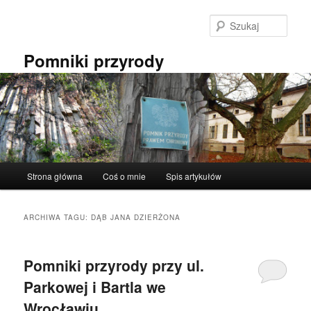
Przeskocz
Przeskocz
do
do
Szuka
tekstu
widgetów
Pomniki przyrody
Główne
Strona główna
Coś o mnie
Spis artykułów
menu
ARCHIWA TAGU:
DĄB JANA DZIERŻONA
Pomniki przyrody przy ul.
Parkowej i Bartla we
Wrocławiu.