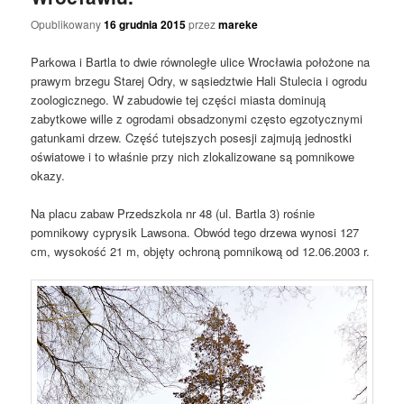
Opublikowany
16 grudnia 2015
przez
mareke
Parkowa i Bartla to dwie równoległe ulice Wrocławia położone na
prawym brzegu Starej Odry, w sąsiedztwie Hali Stulecia i ogrodu
zoologicznego. W zabudowie tej części miasta dominują
zabytkowe wille z ogrodami obsadzonymi często egzotycznymi
gatunkami drzew. Część tutejszych posesji zajmują jednostki
oświatowe i to właśnie przy nich zlokalizowane są pomnikowe
okazy.
Na placu zabaw Przedszkola nr 48 (ul. Bartla 3) rośnie
pomnikowy cyprysik Lawsona. Obwód tego drzewa wynosi 127
cm, wysokość 21 m, objęty ochroną pomnikową od 12.06.2003 r.