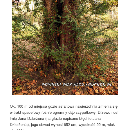
Ok. 100 m od miejsca gdzie asfaltowa nawierzchnia zmienia się
w trakt spacerowy rośnie ogromny dąb szypułkowy. Drzewo nosi
imię Jana Dzierżona (na głazie napisano błędnie Jana
Dzierżonia), jego obwód wynosi 652 cm, wysokość 22 m, wiek