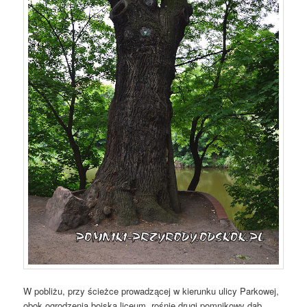
W pobliżu, przy ścieżce prowadzącej w kierunku ulicy Parkowej,
obok ogrodzenia boiska liceum, rośnie drugi pomnikowy dąb