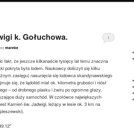
igi k. Gołuchowa.
1
zez
mareke
ć fakt, że jeszcze kilkanaście tysięcy lat temu znaczna
ki pokryta była lodem. Naukowcy doliczyli się kilku
różnym zasięgu) nasunięcia się lodowca skandynawskiego
muje się, że lądolód miał ok. kilometra grubości i niósł
nego – od drobnego piasku i żwiru po ogromne głazy,
ższające duży samochód. W czołówce największych
est Kamień św. Jadwigi, leżący w lesie ok. 3 km na
pleszewski).
49.12″