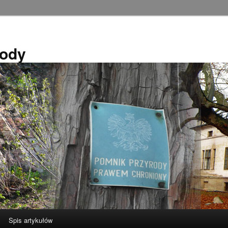
rody
Spis artykułów