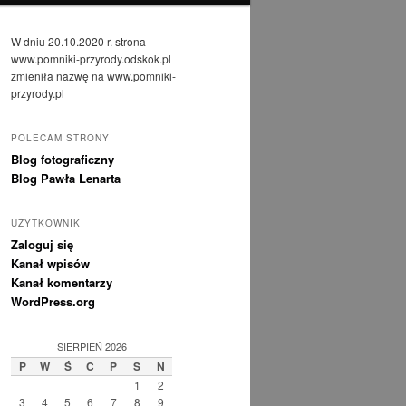
W dniu 20.10.2020 r. strona
www.pomniki-przyrody.odskok.pl
zmieniła nazwę na www.pomniki-
przyrody.pl
POLECAM STRONY
Blog fotograficzny
Blog Pawła Lenarta
UŻYTKOWNIK
Zaloguj się
Kanał wpisów
Kanał komentarzy
WordPress.org
SIERPIEŃ 2026
P
W
Ś
C
P
S
N
1
2
3
4
5
6
7
8
9