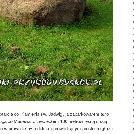
 dotarcia do Kamienia św. Jadwigi, ja zaparkowałem auto
rogą do Macewa, przeszedłem 100 metrów leśną drogą
nie w prawo leśnym duktem prowadzącym prosto do głazu