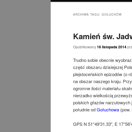
ARCHIWA TAGU:
GOŁUCHÓW
Kamień św. Jadw
Opublikowany
16 listopada 2014
pr
Trudno sobie obecnie wyobrazi
część obszaru dzisiejszej Pols
plejstoceńskich epizodów (o 
na obszar naszego kraju. Przyj
ogromne ilości materiału skal
nierzadko wielkością przewy
polskich głazów narzutowych j
południe od
Gołuchowa
(pow. 
GPS N 51°49′31.33″, E 17°56′