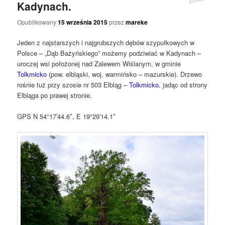
Kadynach.
Opublikowany
15 września 2015
przez
mareke
Jeden z najstarszych i najgrubszych dębów szypułkowych w
Polsce – „Dąb Bażyńskiego” możemy podziwiać w Kadynach –
uroczej wsi położonej nad Zalewem Wiślanym, w gminie
Tolkmicko
(pow. elbląski, woj. warmińsko – mazurskie). Drzewo
rośnie tuż przy szosie nr 503 Elbląg –
Tolkmicko
, jadąc od strony
Elbląga po prawej stronie.
GPS N 54°17′44.6″, E 19°29′14.1″