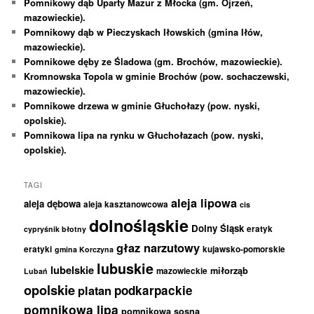
Pomnikowy dąb Uparty Mazur z Młocka (gm. Ojrzeń,
mazowieckie).
Pomnikowy dąb w Pieczyskach Iłowskich (gmina Iłów,
mazowieckie).
Pomnikowe dęby ze Śladowa (gm. Brochów, mazowieckie).
Kromnowska Topola w gminie Brochów (pow. sochaczewski,
mazowieckie).
Pomnikowe drzewa w gminie Głuchołazy (pow. nyski,
opolskie).
Pomnikowa lipa na rynku w Głuchołazach (pow. nyski,
opolskie).
TAGI
aleja lipowa
aleja dębowa
aleja kasztanowcowa
cis
dolnośląskie
Dolny Śląsk
eratyk
cypryśnik błotny
głaz narzutowy
eratyki
kujawsko-pomorskie
gmina Korczyna
lubuskie
lubelskie
miłorząb
mazowieckie
Lubań
opolskie
podkarpackie
platan
pomnikowa lipa
pomnikowa sosna