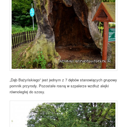
„Dąb Bażyńskiego” jest jednym z 7 dębów stanowiących grupowy
pomnik przyrody. Pozostałe rosną w szpalerze wzdłuż alejki
równoległej do szosy.