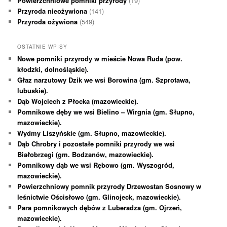
Powierzchniowe pomniki przyrody
(19)
Przyroda nieożywiona
(141)
Przyroda ożywiona
(549)
OSTATNIE WPISY
Nowe pomniki przyrody w mieście Nowa Ruda (pow.
kłodzki, dolnośląskie).
Głaz narzutowy Dzik we wsi Borowina (gm. Szprotawa,
lubuskie).
Dąb Wojciech z Płocka (mazowieckie).
Pomnikowe dęby we wsi Bielino – Wirgnia (gm. Słupno,
mazowieckie).
Wydmy Liszyńskie (gm. Słupno, mazowieckie).
Dąb Chrobry i pozostałe pomniki przyrody we wsi
Białobrzegi (gm. Bodzanów, mazowieckie).
Pomnikowy dąb we wsi Rębowo (gm. Wyszogród,
mazowieckie).
Powierzchniowy pomnik przyrody Drzewostan Sosnowy w
leśnictwie Ościsłowo (gm. Glinojeck, mazowieckie).
Para pomnikowych dębów z Luberadza (gm. Ojrzeń,
mazowieckie).