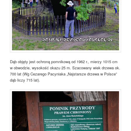
Dąb objęty jest ochroną pomnikową od 1962 r., mierzy 1015 cm
w obwodzie, wysokość okazu 25 m. Szacowany wiek drzewa ok.
700 lat (Wg Cezarego Pacyniaka „Najstarsze drzewa w Polsce”
dąb liczy 715 lat).