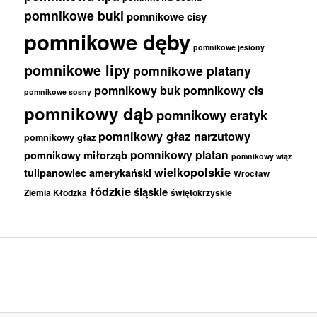
pomnikowe buki
pomnikowe cisy
pomnikowe dęby
pomnikowe jesiony
pomnikowe lipy
pomnikowe platany
pomnikowy buk
pomnikowy cis
pomnikowe sosny
pomnikowy dąb
pomnikowy eratyk
pomnikowy głaz narzutowy
pomnikowy głaz
pomnikowy platan
pomnikowy miłorząb
pomnikowy wiąz
wielkopolskie
tulipanowiec amerykański
Wrocław
łódzkie
śląskie
Ziemia Kłodzka
świętokrzyskie