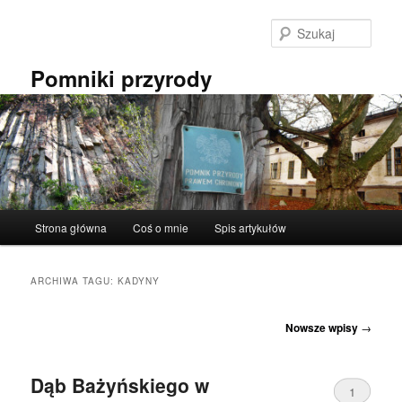
Przeskocz
Przeskocz
do
do
Szuka
tekstu
widgetów
Pomniki przyrody
Główne
Strona główna
Coś o mnie
Spis artykułów
menu
ARCHIWA TAGU:
KADYNY
Nawigacja
Nowsze wpisy
→
wpisu
Dąb Bażyńskiego w
1