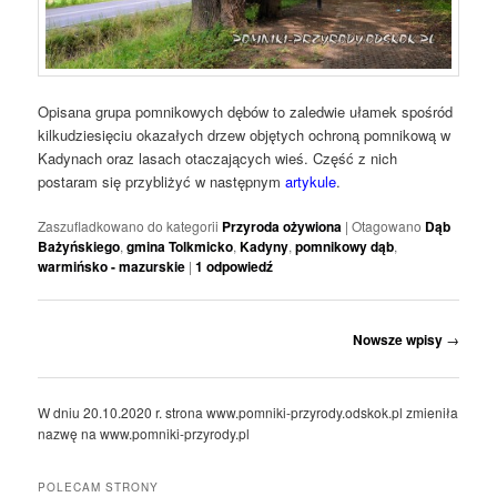
Opisana grupa pomnikowych dębów to zaledwie ułamek spośród
kilkudziesięciu okazałych drzew objętych ochroną pomnikową w
Kadynach oraz lasach otaczających wieś. Część z nich
postaram się przybliżyć w następnym
artykule
.
Zaszufladkowano do kategorii
Przyroda ożywiona
|
Otagowano
Dąb
Bażyńskiego
,
gmina Tolkmicko
,
Kadyny
,
pomnikowy dąb
,
warmińsko - mazurskie
|
1
odpowiedź
Nawigacja
Nowsze wpisy
→
wpisu
W dniu 20.10.2020 r. strona www.pomniki-przyrody.odskok.pl zmieniła
nazwę na www.pomniki-przyrody.pl
POLECAM STRONY