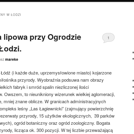
NY W ŁODZI
 lipowa przy Ogrodzie
1
Łodzi.
zez
mareke
ódź (i każde duże, uprzemysłowione miasto) kojarzone
a miłośnika przyrody. Wyobraźnia podsuwa nam obrazy
lkich fabryk i smród spalin niezliczonej ilości
 Owszem, to nieunikniony wizerunek wielkiej aglomeracji,
, mniej znane oblicze. W granicach administracyjnych
ompleks leśny „Las Łagiewnicki” (zajmujący powierzchnię
rezerwaty przyrody, 15 użytków ekologicznych, 39 parków
wych), ogród botaniczny oraz ogród zoologiczny. Bogata
zyrody, licząca ok. 300 pozycji. W tej liczbie przeważającą