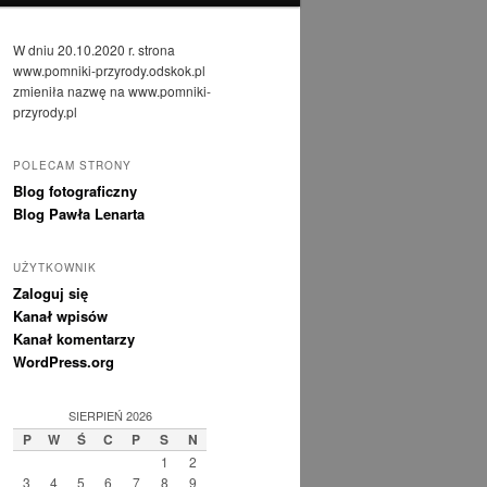
W dniu 20.10.2020 r. strona
www.pomniki-przyrody.odskok.pl
zmieniła nazwę na www.pomniki-
przyrody.pl
POLECAM STRONY
Blog fotograficzny
Blog Pawła Lenarta
UŻYTKOWNIK
Zaloguj się
Kanał wpisów
Kanał komentarzy
WordPress.org
SIERPIEŃ 2026
P
W
Ś
C
P
S
N
1
2
3
4
5
6
7
8
9