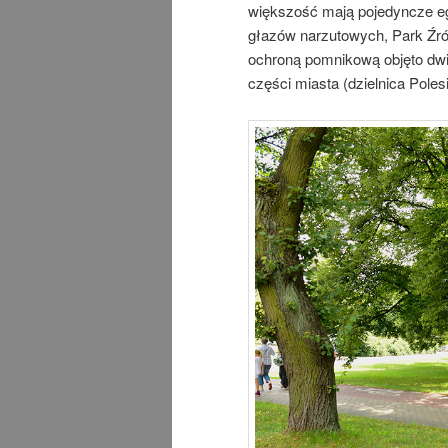
większość mają pojedyncze eg
głazów narzutowych, Park Źró
ochroną pomnikową objęto dwie
części miasta (dzielnica Poles