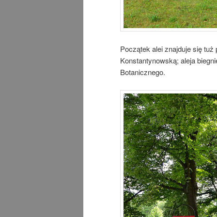
Początek alei znajduje się tuż
Konstantynowską; aleja biegn
Botanicznego.