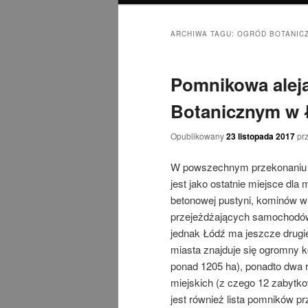
ARCHIWA TAGU:
OGRÓD BOTANICZ
Pomnikowa aleja
Botanicznym w 
Opublikowany
23 listopada 2017
pr
W powszechnym przekonaniu Ł
jest jako ostatnie miejsce dl
betonowej pustyni, kominów wie
przejeżdżających samochodów.
jednak Łódź ma jeszcze drugie
miasta znajduje się ogromny k
ponad 1205 ha), ponadto dwa 
miejskich (z czego 12 zabytko
jest również lista pomników pr