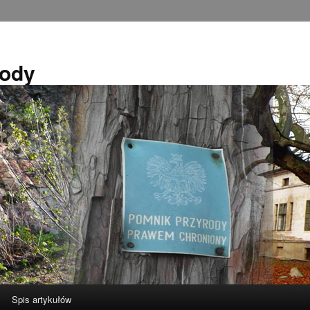
rody
Spis artykułów