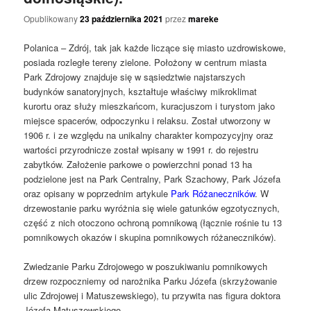
Opublikowany
23 października 2021
przez
mareke
Polanica – Zdrój, tak jak każde liczące się miasto uzdrowiskowe,
posiada rozległe tereny zielone. Położony w centrum miasta
Park Zdrojowy znajduje się w sąsiedztwie najstarszych
budynków sanatoryjnych, kształtuje właściwy mikroklimat
kurortu oraz służy mieszkańcom, kuracjuszom i turystom jako
miejsce spacerów, odpoczynku i relaksu. Został utworzony w
1906 r. i ze względu na unikalny charakter kompozycyjny oraz
wartości przyrodnicze został wpisany w 1991 r. do rejestru
zabytków. Założenie parkowe o powierzchni ponad 13 ha
podzielone jest na Park Centralny, Park Szachowy, Park Józefa
oraz opisany w poprzednim artykule
Park Różaneczników
. W
drzewostanie parku wyróżnia się wiele gatunków egzotycznych,
część z nich otoczono ochroną pomnikową (łącznie rośnie tu 13
pomnikowych okazów i skupina pomnikowych różaneczników).
Zwiedzanie Parku Zdrojowego w poszukiwaniu pomnikowych
drzew rozpoczniemy od narożnika Parku Józefa (skrzyżowanie
ulic Zdrojowej i Matuszewskiego), tu przywita nas figura doktora
Józefa Matuszewskiego.