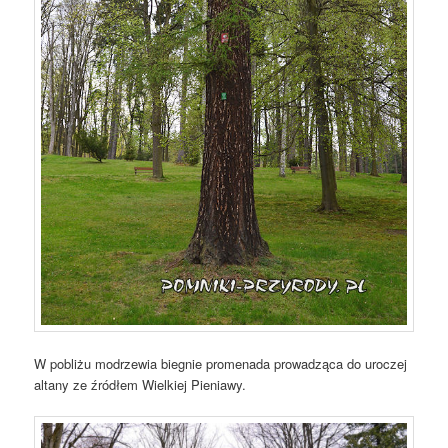
W pobliżu modrzewia biegnie promenada prowadząca do uroczej
altany ze źródłem Wielkiej Pieniawy.