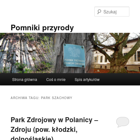
Przeskocz
Przeskocz
do
do
Szuka
tekstu
widgetów
Pomniki przyrody
Główne
Strona główna
Coś o mnie
Spis artykułów
menu
ARCHIWA TAGU:
PARK SZACHOWY
Park Zdrojowy w Polanicy –
Zdroju (pow. kłodzki,
dolnośląskie).