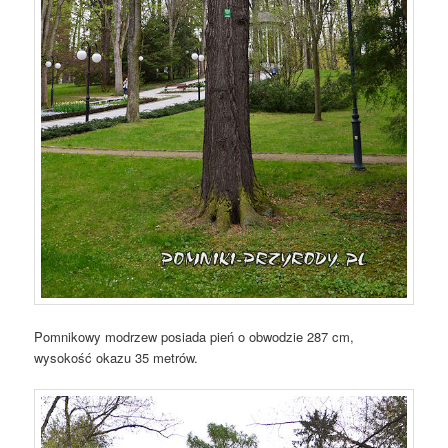
Pomnikowy modrzew posiada pień o obwodzie 287 cm,
wysokość okazu 35 metrów.