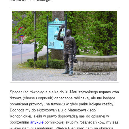
Spacerując równoległą alejką do ul. Matuszewskiego mijamy dwa
drzewa (choinę i cyprysik) oznaczone tabliczką, ale nie będące
pomnikami przyrody; na trawniku w głębi parku kolejne rzeźby.
Dochodzimy do skrzyżowania ulic Matuszewskiego i
Konopnickiej, alejki w prawo doprowadzą nas do opisanej w
poprzednim
artykule
pomnikowej skupiny różaneczników, my zaś
w lewo na tyły sanatorium „Wielka Pieniawa”, tam na skwerku