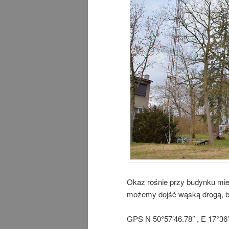
Okaz rośnie przy budynku mie
możemy dojść wąską drogą, bi
GPS N 50°57′46.78″ , E 17°36′