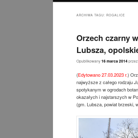
ARCHIWA TAGU:
ROGALICE
Orzech czarny w
Lubsza, opolskie
Opublikowany
16 marca 2014
prze
(
Edytowano 27.03.2023 r.
) Or
najwyższe z całego rodzaju
J
spotykanym w ogrodach botani
okazałych i najstarszych w P
(gm. Lubsza, powiat brzeski, w