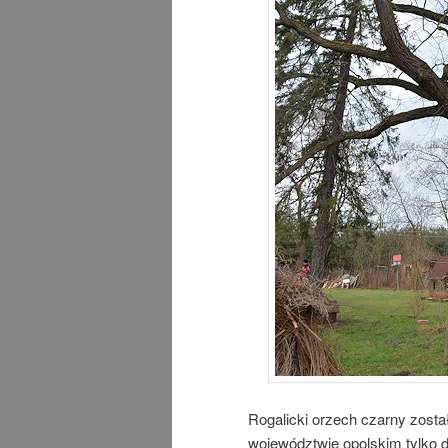
Rogalicki orzech czarny zosta
województwie opolskim tylko 