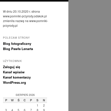
W dniu 20.10.2020 r. strona
www.pomniki-przyrody.odskok.pl
zmieniła nazwę na www.pomniki-
przyrody.pl
POLECAM STRONY
Blog fotograficzny
Blog Pawła Lenarta
UŻYTKOWNIK
Zaloguj się
Kanał wpisów
Kanał komentarzy
WordPress.org
SIERPIEŃ 2026
P
W
Ś
C
P
S
N
1
2
3
4
5
6
7
8
9