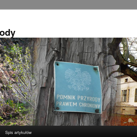
rody
Spis artykułów