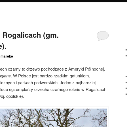
 Rogalicach (gm.
).
z
mareke
zech czarny to drzewo pochodzące z Ameryki Północnej,
uglans
. W Polsce jest bardzo rzadkim gatunkiem,
cznych i parkach podworskich. Jeden z najbardziej
olsce egzemplarzy orzecha czarnego rośnie w Rogalicach
oj. opolskie).