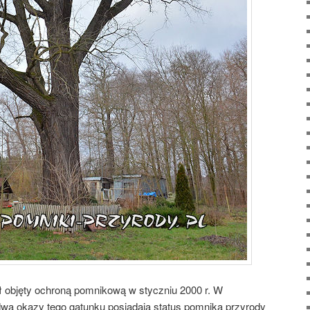
ł objęty ochroną pomnikową w styczniu 2000 r. W
dwa okazy tego gatunku posiadają status pomnika przyrody