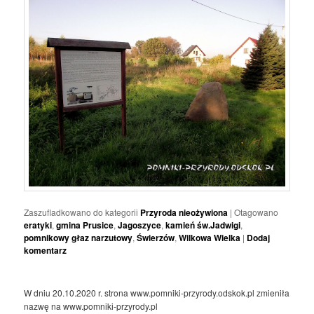
Zaszufladkowano do kategorii
Przyroda nieożywiona
|
Otagowano
eratyki
,
gmina Prusice
,
Jagoszyce
,
kamień św.Jadwigi
,
pomnikowy głaz narzutowy
,
Świerzów
,
Wilkowa Wielka
|
Dodaj
komentarz
W dniu 20.10.2020 r. strona www.pomniki-przyrody.odskok.pl zmieniła
nazwę na www.pomniki-przyrody.pl