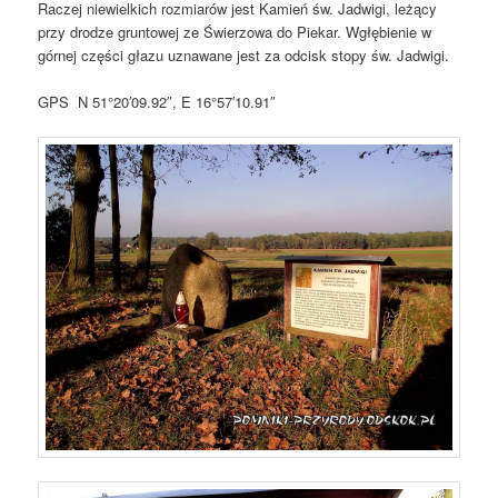
Raczej niewielkich rozmiarów jest Kamień św. Jadwigi, leżący
przy drodze gruntowej ze Świerzowa do Piekar. Wgłębienie w
górnej części głazu uznawane jest za odcisk stopy św. Jadwigi.
GPS N 51°20′09.92″, E 16°57′10.91″