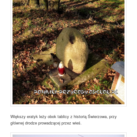
Większy eratyk leży obok tablicy z historią Świerzowa, przy
głównej drodze prowadzącej przez wieś.