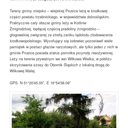
Tereny gminy miejsko – wiejskiej Prusice leżą w środkowej
części powiatu trzebnickiego, w województwie dolnośląskim.
Praktycznie cały obszar gminy leży w Kotlinie
Żmigrodzkiej, będącej częścią pradoliny żmigrodzko –
głogowskiej związanej ze strefą zaniku lądolodu zlodowacenia
środkowopolskiego. Wycofujący się lodowiec pozostawił wiele
pamiątek w postaci głazów narzutowych, ale tylko jeden z nich w
gminie Prusice posiada status pomnika przyrody nieożywionej.
Leży na terenie prywatnym we wsi Wilkowa Wielka, w pobliżu
skrzyżowania szosy do Obornik Śląskich z lokalną drogą do
Wilkowej Małej.
GPS N 51°20′45.05″, E 16°54′38.09″