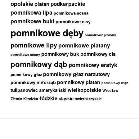
opolskie
podkarpackie
platan
pomnikowa lipa
pomnikowa sosna
pomnikowe buki
pomnikowe cisy
pomnikowe dęby
pomnikowe jesiony
pomnikowe lipy
pomnikowe platany
pomnikowy buk
pomnikowy cis
pomnikowe sosny
pomnikowy dąb
pomnikowy eratyk
pomnikowy głaz narzutowy
pomnikowy głaz
pomnikowy platan
pomnikowy miłorząb
pomnikowy wiąz
wielkopolskie
tulipanowiec amerykański
Wrocław
łódzkie
śląskie
Ziemia Kłodzka
świętokrzyskie