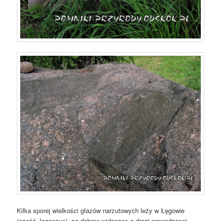
Kilka sporej wielkości głazów narzutowych leży w Łęgowie
(część Jagoszyc), są dobrze widoczne z drogi prowadzącej