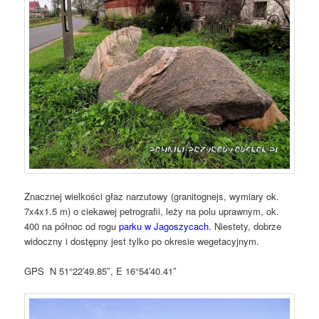
Znacznej wielkości głaz narzutowy (granitognejs, wymiary ok.
7x4x1.5 m) o ciekawej petrografii, leży na polu uprawnym, ok.
400 na północ od rogu
parku w Jagoszycach
. Niestety, dobrze
widoczny i dostępny jest tylko po okresie wegetacyjnym.
GPS N 51°22′49.85″, E 16°54′40.41″