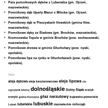
Para pomnikowych dębów z Luberadza (gm. Ojrzeń,
mazowieckie).
Pomnikowy dąb Uparty Mazur z Młocka (gm. Ojrzeń,
mazowieckie).
Pomnikowy dąb w Pieczyskach Iłowskich (gmina Iłów,
mazowieckie).
Pomnikowe dęby ze Śladowa (gm. Brochów, mazowieckie).
Kromnowska Topola w gminie Brochów (pow. sochaczewski,
mazowieckie).
Pomnikowe drzewa w gminie Głuchołazy (pow. nyski,
opolskie).
Pomnikowa lipa na rynku w Głuchołazach (pow. nyski,
opolskie).
TAGI
aleja lipowa
aleja dębowa
aleja kasztanowcowa
cis
dolnośląskie
Dolny Śląsk
eratyk
cypryśnik błotny
głaz narzutowy
eratyki
kujawsko-pomorskie
gmina Korczyna
lubuskie
lubelskie
miłorząb
mazowieckie
Lubań