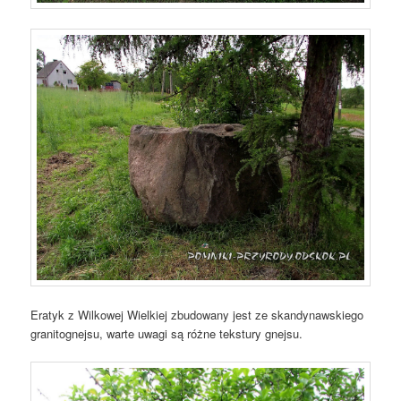
Eratyk z Wilkowej Wielkiej zbudowany jest ze skandynawskiego
granitognejsu, warte uwagi są różne tekstury gnejsu.