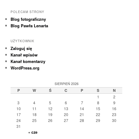
POLECAM STRONY
Blog fotograficzny
Blog Pawła Lenarta
UŻYTKOWNIK
Zaloguj się
Kanał wpisów
Kanał komentarzy
WordPress.org
SIERPIEŃ 2026
P
W
Ś
C
P
S
N
1
2
3
4
5
6
7
8
9
10
11
12
13
14
15
16
17
18
19
20
21
22
23
24
25
26
27
28
29
30
31
« cze