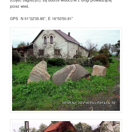
przez wieś.
GPS N 51°22′35.85″, E 16°53′50.81″