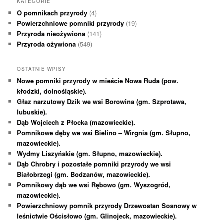
KATEGORIE
O pomnikach przyrody
(4)
Powierzchniowe pomniki przyrody
(19)
Przyroda nieożywiona
(141)
Przyroda ożywiona
(549)
OSTATNIE WPISY
Nowe pomniki przyrody w mieście Nowa Ruda (pow.
kłodzki, dolnośląskie).
Głaz narzutowy Dzik we wsi Borowina (gm. Szprotawa,
lubuskie).
Dąb Wojciech z Płocka (mazowieckie).
Pomnikowe dęby we wsi Bielino – Wirgnia (gm. Słupno,
mazowieckie).
Wydmy Liszyńskie (gm. Słupno, mazowieckie).
Dąb Chrobry i pozostałe pomniki przyrody we wsi
Białobrzegi (gm. Bodzanów, mazowieckie).
Pomnikowy dąb we wsi Rębowo (gm. Wyszogród,
mazowieckie).
Powierzchniowy pomnik przyrody Drzewostan Sosnowy w
leśnictwie Ościsłowo (gm. Glinojeck, mazowieckie).