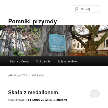
Przeskocz
Przeskocz
do
do
Szuka
tekstu
widgetów
Pomniki przyrody
Główne
Strona główna
Coś o mnie
Spis artykułów
menu
ARCHIWA TAGU:
WIEŻYCA
Skała z medalionem.
Opublikowany
13 lutego 2012
przez
mareke