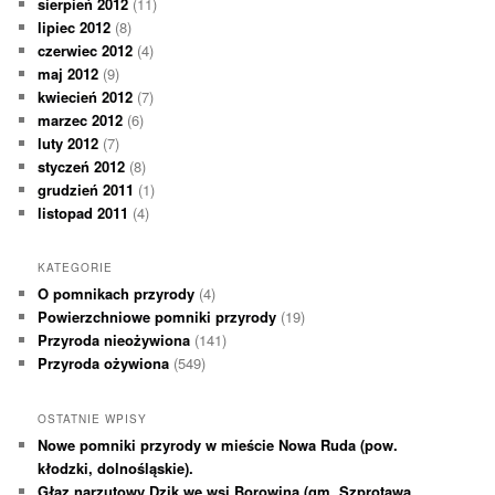
sierpień 2012
(11)
lipiec 2012
(8)
czerwiec 2012
(4)
maj 2012
(9)
kwiecień 2012
(7)
marzec 2012
(6)
luty 2012
(7)
styczeń 2012
(8)
grudzień 2011
(1)
listopad 2011
(4)
KATEGORIE
O pomnikach przyrody
(4)
Powierzchniowe pomniki przyrody
(19)
Przyroda nieożywiona
(141)
Przyroda ożywiona
(549)
OSTATNIE WPISY
Nowe pomniki przyrody w mieście Nowa Ruda (pow.
kłodzki, dolnośląskie).
Głaz narzutowy Dzik we wsi Borowina (gm. Szprotawa,