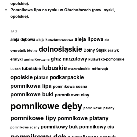
opolskie).
Pomnikowa lipa na rynku w Głuchołazach (pow. nyski,
opolskie).
TAGI
aleja lipowa
aleja dębowa
aleja kasztanowcowa
cis
dolnośląskie
Dolny Śląsk
eratyk
cypryśnik błotny
głaz narzutowy
eratyki
kujawsko-pomorskie
gmina Korczyna
lubuskie
lubelskie
miłorząb
mazowieckie
Lubań
opolskie
podkarpackie
platan
pomnikowa lipa
pomnikowa sosna
pomnikowe buki
pomnikowe cisy
pomnikowe dęby
pomnikowe jesiony
pomnikowe lipy
pomnikowe platany
pomnikowy buk
pomnikowy cis
pomnikowe sosny
pomnikowy dąb