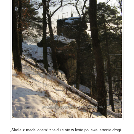
„Skała z medalionem” znajduje się w lesie po lewej stronie drogi