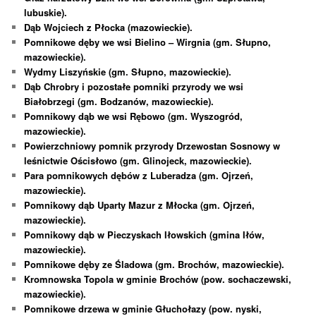
lubuskie).
Dąb Wojciech z Płocka (mazowieckie).
Pomnikowe dęby we wsi Bielino – Wirgnia (gm. Słupno,
mazowieckie).
Wydmy Liszyńskie (gm. Słupno, mazowieckie).
Dąb Chrobry i pozostałe pomniki przyrody we wsi
Białobrzegi (gm. Bodzanów, mazowieckie).
Pomnikowy dąb we wsi Rębowo (gm. Wyszogród,
mazowieckie).
Powierzchniowy pomnik przyrody Drzewostan Sosnowy w
leśnictwie Ościsłowo (gm. Glinojeck, mazowieckie).
Para pomnikowych dębów z Luberadza (gm. Ojrzeń,
mazowieckie).
Pomnikowy dąb Uparty Mazur z Młocka (gm. Ojrzeń,
mazowieckie).
Pomnikowy dąb w Pieczyskach Iłowskich (gmina Iłów,
mazowieckie).
Pomnikowe dęby ze Śladowa (gm. Brochów, mazowieckie).
Kromnowska Topola w gminie Brochów (pow. sochaczewski,
mazowieckie).
Pomnikowe drzewa w gminie Głuchołazy (pow. nyski,