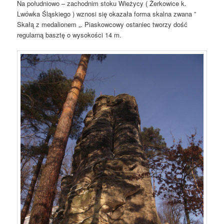
Na południowo – zachodnim stoku Wieżycy ( Żerkowice k.
Lwówka Śląskiego ) wznosi się okazała forma skalna zwana ”
Skałą z medalionem „. Piaskowcowy ostaniec tworzy dość
regularną basztę o wysokości 14 m.