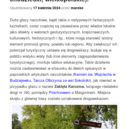
Opublikowany
17 kwietnia 2024
przez
mareke
Duże głazy narzutowe, bądź takie o nietypowych fantazyjnych
kształtach, coraz częściej są zauważane przez władze lokalne
jako obiekty o walorach geoturystycznych, krajoznawczych,
kulturowych, historycznych i itp., które mogą stanowić istotny
element promocji gminy, powiatu lub regionu. Aby zwiększyć ich
potencjał turystyczny ustawia się drogowskazy, buduje się w
pobliżu eratyku wiaty (lub inne elementy zagospodarowania
turystycznego), montuje tablice edukacyjne. Takie działania
można zaobserwować w stosunku do dwóch opisanych w
poprzednich artykułach narzutniaków (
Kamień św. Wojciecha w
Budziejewku
,
Tarcza Olbrzyma ze wsi Sokolniki
), jak również w
przypadku głazu o nazwie
Zaklęta Karczma,
leżącego niedaleko
drogi nr 190, pomiędzy
Próchnowem
a Margoninem. Miejsce
skrętu z głównej trasy zostało oznakowane drogowskazem.