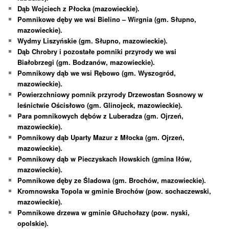
Dąb Wojciech z Płocka (mazowieckie).
Pomnikowe dęby we wsi Bielino – Wirgnia (gm. Słupno,
mazowieckie).
Wydmy Liszyńskie (gm. Słupno, mazowieckie).
Dąb Chrobry i pozostałe pomniki przyrody we wsi
Białobrzegi (gm. Bodzanów, mazowieckie).
Pomnikowy dąb we wsi Rębowo (gm. Wyszogród,
mazowieckie).
Powierzchniowy pomnik przyrody Drzewostan Sosnowy w
leśnictwie Ościsłowo (gm. Glinojeck, mazowieckie).
Para pomnikowych dębów z Luberadza (gm. Ojrzeń,
mazowieckie).
Pomnikowy dąb Uparty Mazur z Młocka (gm. Ojrzeń,
mazowieckie).
Pomnikowy dąb w Pieczyskach Iłowskich (gmina Iłów,
mazowieckie).
Pomnikowe dęby ze Śladowa (gm. Brochów, mazowieckie).
Kromnowska Topola w gminie Brochów (pow. sochaczewski,
mazowieckie).
Pomnikowe drzewa w gminie Głuchołazy (pow. nyski,
opolskie).