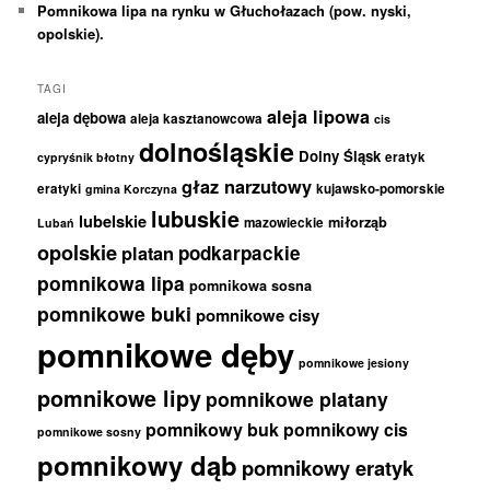
Pomnikowa lipa na rynku w Głuchołazach (pow. nyski,
opolskie).
TAGI
aleja lipowa
aleja dębowa
aleja kasztanowcowa
cis
dolnośląskie
Dolny Śląsk
eratyk
cypryśnik błotny
głaz narzutowy
eratyki
kujawsko-pomorskie
gmina Korczyna
lubuskie
lubelskie
miłorząb
mazowieckie
Lubań
opolskie
podkarpackie
platan
pomnikowa lipa
pomnikowa sosna
pomnikowe buki
pomnikowe cisy
pomnikowe dęby
pomnikowe jesiony
pomnikowe lipy
pomnikowe platany
pomnikowy buk
pomnikowy cis
pomnikowe sosny
pomnikowy dąb
pomnikowy eratyk