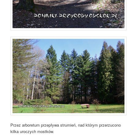
Przez arboretum przepływa strumień, nad którym przerzucono
kilka uroczych mostków.