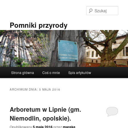
Przeskocz
Przeskocz
do
do
Szuka
tekstu
widgetów
Pomniki przyrody
Główne
Strona główna
Coś o mnie
Spis artykułów
menu
ARCHIWUM DNIA:
5 MAJA 2016
Arboretum w Lipnie (gm.
Niemodlin, opolskie).
Opublikowany
5 maja 2016
przez
mareke