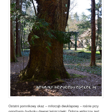
Ostatni pomnikowy okaz – miłorząb dwuklapowy – rośnie przy
ogrodzeniu budynku dawnej leśniczówki. Dobrze widoczny jest