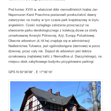
Pod koniec XVIII w. właściciel dóbr niemodlińskich hrabia Jan
Nepomucen Karol Praschma postanowił przekształcić dawny
zwierzyniec na modny w tym czasie park krajobrazowy w stylu
angielskim. Cześć rozległego założenia przeznaczył na
stworzenie parku dendrologicznego z kolekcją drzew ze strefy
umiarkowanej Ameryki Północnej, Azji, Europy Południowej.
Obecnie arboretum (4,18 ha) znajduje się w administracji
Nadleśnictwa Tułowice, jest ogólnodostępne (darmowe) w porze
dziennej, przez cały rok. Dojazd do arboretum jest dobrze
oznakowany (najłatwiej trafić z Niemodlina ul. Daszyńskiego), na
miejscu obok zabytkowego budynku przygotowano parkingi.
GPS N 50°36’58” , E 17°36’16”