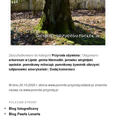
Zaszufladkowano do kategorii
Przyroda ożywiona
|
Otagowano
arboretum w Lipnie
,
gmina Niemodlin
,
jałowiec wirginijski
,
opolskie
,
pomnikowy miłorząb
,
pomnikowy żywotnik olbrzymi
,
tulipanowiec amerykański
|
Dodaj komentarz
W dniu 20.10.2020 r. strona www.pomniki-przyrody.odskok.pl zmieniła
nazwę na www.pomniki-przyrody.pl
POLECAM STRONY
Blog fotograficzny
Blog Pawła Lenarta