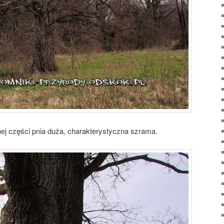
j części pnia duża, charakterystyczna szrama.