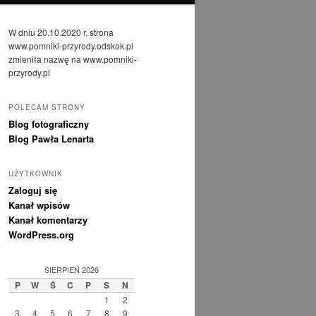
W dniu 20.10.2020 r. strona
www.pomniki-przyrody.odskok.pl
zmieniła nazwę na www.pomniki-
przyrody.pl
POLECAM STRONY
Blog fotograficzny
Blog Pawła Lenarta
UŻYTKOWNIK
Zaloguj się
Kanał wpisów
Kanał komentarzy
WordPress.org
SIERPIEŃ 2026
P
W
Ś
C
P
S
N
1
2
3
4
5
6
7
8
9