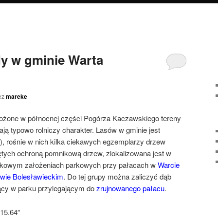
y w gminie Warta
ez
mareke
łożone w północnej części Pogórza Kaczawskiego tereny
ą typowo rolniczy charakter. Lasów w gminie jest
i), rośnie w nich kilka ciekawych egzemplarzy drzew
tych ochroną pomnikową drzew, zlokalizowana jest w
nkowym założeniach parkowych przy pałacach w
Warcie
wie Bolesławieckim
. Do tej grupy można zaliczyć dąb
ący w parku przylegającym do
zrujnowanego pałacu
.
15.64″