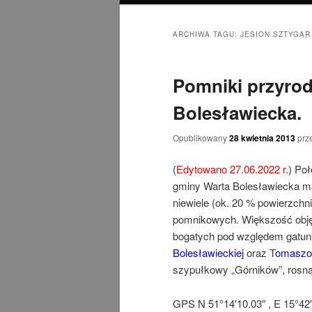
ARCHIWA TAGU:
JESION SZTYGAR
Pomniki przyrod
Bolesławiecka.
Opublikowany
28 kwietnia 2013
prz
(
Edytowano 27.06.2022 r.
) Po
gminy Warta Bolesławiecka maj
niewiele (ok. 20 % powierzchn
pomnikowych. Większość obję
bogatych pod względem gatu
Bolesławieckiej
oraz T
omaszo
szypułkowy „Górników”, rosn
GPS N 51°14′10.03″ , E 15°42′