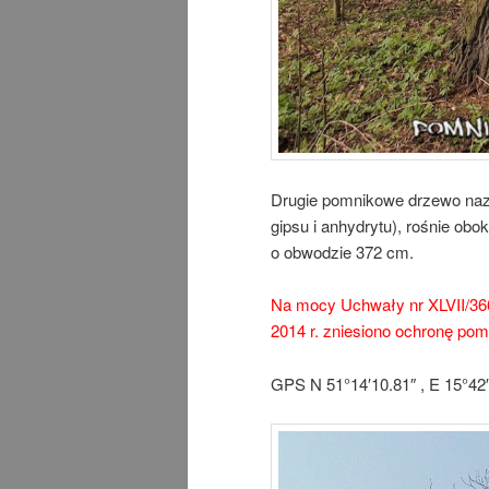
Drugie pomnikowe drzewo nazw
gipsu i anhydrytu), rośnie ob
o obwodzie 372 cm.
Na mocy Uchwały nr XLVII/36
2014 r. zniesiono ochronę pom
GPS N 51°14′10.81″ , E 15°42′