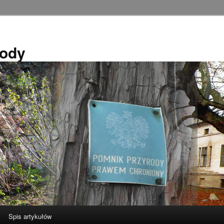
rody
Spis artykułów