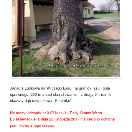
Jadąc z Lubkowa do Wilczego Lasu, na granicy lasu i pola
uprawnego, 500 m przed skrzyżowaniem z drogą 94, rośnie
okazały dąb szypułkowy „Przemko”.
Na mocy Uchwały nr XXXI/239/17 Rady Gminy Warta
Bolesławieckiej z dnia 28 listopada 2017 r. zniesiono ochronę
pomnikową z tego drzewa.