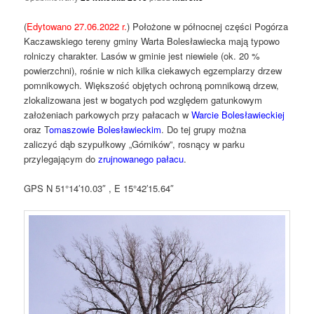
(
Edytowano 27.06.2022 r.
) Położone w północnej części Pogórza
Kaczawskiego tereny gminy Warta Bolesławiecka mają typowo
rolniczy charakter. Lasów w gminie jest niewiele (ok. 20 %
powierzchni), rośnie w nich kilka ciekawych egzemplarzy drzew
pomnikowych. Większość objętych ochroną pomnikową drzew,
zlokalizowana jest w bogatych pod względem gatunkowym
założeniach parkowych przy pałacach w
Warcie Bolesławieckiej
oraz T
omaszowie Bolesławieckim
. Do tej grupy można
zaliczyć dąb szypułkowy „Górników”, rosnący w parku
przylegającym do
zrujnowanego pałacu
.
GPS N 51°14′10.03″ , E 15°42′15.64″