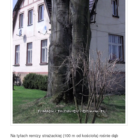
Na tyłach remizy strażackiej (100 m od kościoła) rośnie dąb