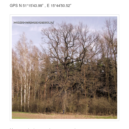
GPS N 51°15′43.99″ , E 15°44′50.52″