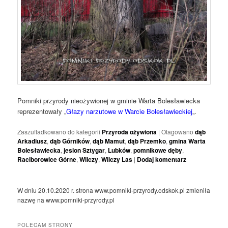
Pomniki przyrody nieożywionej w gminie Warta Bolesławiecka
reprezentowały „
Głazy narzutowe w Warcie Bolesławieckiej
„.
Zaszufladkowano do kategorii
Przyroda ożywiona
|
Otagowano
dąb
Arkadiusz
,
dąb Górników
,
dąb Mamut
,
dąb Przemko
,
gmina Warta
Bolesławiecka
,
jesion Sztygar
,
Lubków
,
pomnikowe dęby
,
Raciborowice Górne
,
Wilczy
,
Wilczy Las
|
Dodaj komentarz
W dniu 20.10.2020 r. strona www.pomniki-przyrody.odskok.pl zmieniła
nazwę na www.pomniki-przyrody.pl
POLECAM STRONY