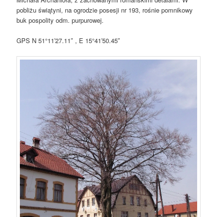
pobliżu świątyni, na ogrodzie posesji nr 193, rośnie pomnikowy
buk pospolity odm. purpurowej.
GPS N 51°11′27.11″ , E 15°41′50.45″