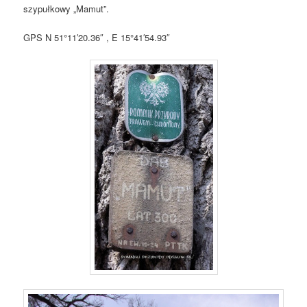
szypułkowy „Mamut”.
GPS N 51°11′20.36″ , E 15°41′54.93″