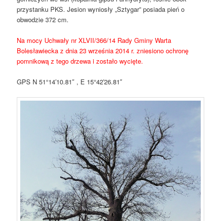
przystanku PKS. Jesion wyniosły „Sztygar” posiada pień o
obwodzie 372 cm.
Na mocy Uchwały nr XLVII/366/14 Rady Gminy Warta
Bolesławiecka z dnia 23 września 2014 r. zniesiono ochronę
pomnikową z tego drzewa i zostało wycięte.
GPS N 51°14′10.81″ , E 15°42′26.81″