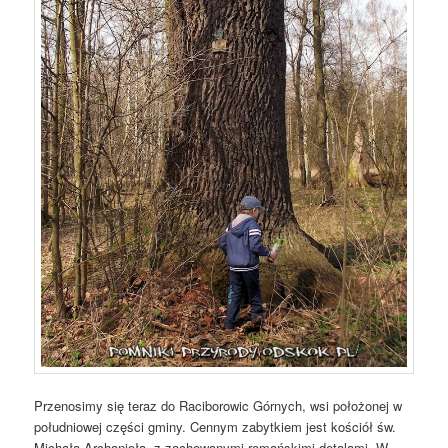
Przenosimy się teraz do Raciborowic Górnych, wsi położonej w
południowej części gminy. Cennym zabytkiem jest kościół św.
Michała Archanioła, z zachowanymi romańskimi detalami. W