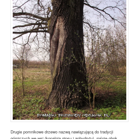
Drugie pomnikowe drzewo nazwą nawiązującą do tradycji
górniczych we wsi (kopalnia gipsu i anhydrytu), rośnie obok