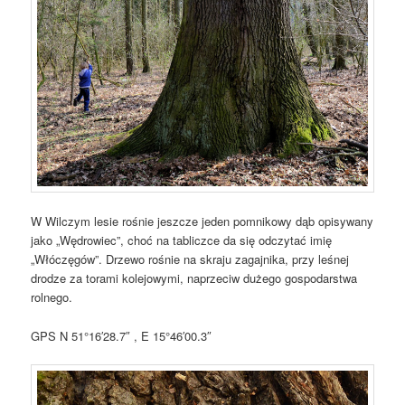
W Wilczym lesie rośnie jeszcze jeden pomnikowy dąb opisywany
jako „Wędrowiec”, choć na tabliczce da się odczytać imię
„Włóczęgów”. Drzewo rośnie na skraju zagajnika, przy leśnej
drodze za torami kolejowymi, naprzeciw dużego gospodarstwa
rolnego.
GPS N 51°16′28.7″ , E 15°46′00.3″