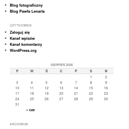
Blog fotograficzny
Blog Pawła Lenarta
UŻYTKOWNIK
Zaloguj się
Kanał wpisów
Kanał komentarzy
WordPress.org
SIERPIEŃ 2026
P
W
Ś
C
P
S
N
1
2
3
4
5
6
7
8
9
10
11
12
13
14
15
16
17
18
19
20
21
22
23
24
25
26
27
28
29
30
31
« cze
ARCHIWUM