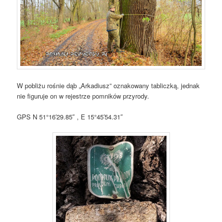
W pobliżu rośnie dąb „Arkadiusz” oznakowany tabliczką, jednak
nie figuruje on w rejestrze pomników przyrody.
GPS N 51°16′29.85″ , E 15°45′54.31″