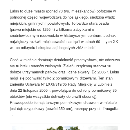
Lubin to duże miasto (ponad 73 tys. mieszkańców) położone w
północnej części województwa dolnośląskiego, siedziba władz
miejskich, gminnych i powiatowych. To bardzo stara osada
(prawa miejskie od 1295 r.) z kilkoma zabytkami o
średniowiecznym rodowodzie w historycznym centrum. Jednak
największy rozkwit miejscowości nastąpił w latach 60 – tych XX
w., po odkryciu i eksploatacji bogatych złóż miedzi.
Choć w mieście dominuje działalność przemysłowa, nie odczuwa
się tu braku terenów zielonych. Zieleń urządzoną stanowi 10
dobrze utrzymanych parków oraz liczne skwery. Do 2005 r. Lubin
mógł się pochwalić tylko 2 pomnikowymi drzewami. Ten stan
zmieniła Uchwała Nr LXXI/319/05 Rady Miejskiej w Lubinie z
dnia 22 listopada 2005 r. powołująca do ochrony pomnikowej 35
obiektów (nie wszystkie dotrwały do chwili obecnej).
Prawdopodobnie najstarszym pomnikowym drzewem w mieście
jest dąb szypułkowy (obwód 350 cm), rosnący przy ul. Traugutta
1.