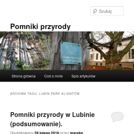
Przeskocz
Przeskocz
do
do
Szuka
tekstu
widgetów
Pomniki przyrody
Główne
Strona główna
Coś o mnie
Spis artykułów
menu
ARCHIWA TAGU:
LUBIN PARK ALIANTÓW
Pomniki przyrody w Lubinie
(podsumowanie).
Opublikowany
28 lutego 2016
przez
mareke