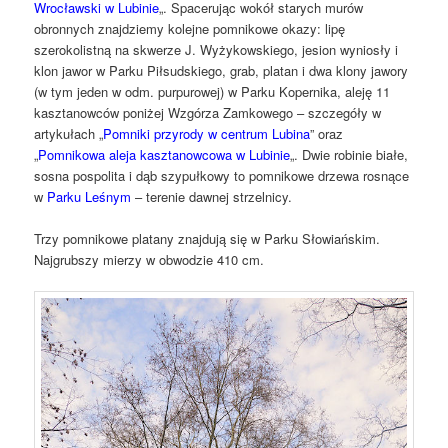
Wrocławski w Lubinie
„. Spacerując wokół starych murów
obronnych znajdziemy kolejne pomnikowe okazy: lipę
szerokolistną na skwerze J. Wyżykowskiego, jesion wyniosły i
klon jawor w Parku Piłsudskiego, grab, platan i dwa klony jawory
(w tym jeden w odm. purpurowej) w Parku Kopernika, aleję 11
kasztanowców poniżej Wzgórza Zamkowego – szczegóły w
artykułach „
Pomniki przyrody w centrum Lubina
” oraz
„
Pomnikowa aleja kasztanowcowa w Lubinie
„. Dwie robinie białe,
sosna pospolita i dąb szypułkowy to pomnikowe drzewa rosnące
w
Parku Leśnym
– terenie dawnej strzelnicy.
Trzy pomnikowe platany znajdują się w Parku Słowiańskim.
Najgrubszy mierzy w obwodzie 410 cm.