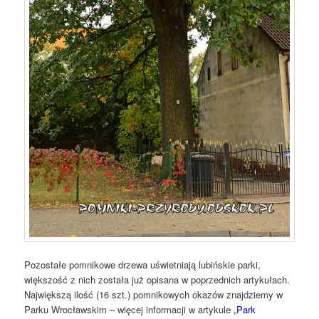
Pozostałe pomnikowe drzewa uświetniają lubińskie parki,
większość z nich została już opisana w poprzednich artykułach.
Największą ilość (16 szt.) pomnikowych okazów znajdziemy w
Parku Wrocławskim – więcej informacji w artykule „
Park