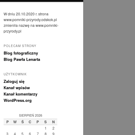
W dniu 20.10.2020 r. strona
www.pomniki-przyrody.odskok.pl
zmieniła nazwę na www.pomniki-
przyrody.pl
POLECAM STRONY
Blog fotograficzny
Blog Pawła Lenarta
UŻYTKOWNIK
Zaloguj się
Kanał wpisów
Kanał komentarzy
WordPress.org
SIERPIEŃ 2026
P
W
Ś
C
P
S
N
1
2
3
4
5
6
7
8
9