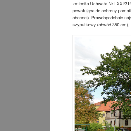
zmieniła Uchwała Nr LXXI/319/
powołująca do ochrony pomniko
obecnej). Prawdopodobnie na
szypułkowy (obwód 350 cm), ro