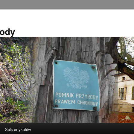
rody
Spis artykułów