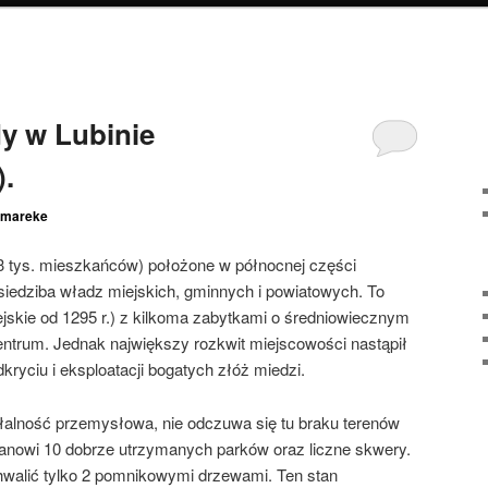
y w Lubinie
.
mareke
73 tys. mieszkańców) położone w północnej części
siedziba władz miejskich, gminnych i powiatowych. To
jskie od 1295 r.) z kilkoma zabytkami o średniowiecznym
ntrum. Jednak największy rozkwit miejscowości nastąpił
dkryciu i eksploatacji bogatych złóż miedzi.
łalność przemysłowa, nie odczuwa się tu braku terenów
tanowi 10 dobrze utrzymanych parków oraz liczne skwery.
hwalić tylko 2 pomnikowymi drzewami. Ten stan