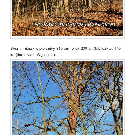
Sosna mierzy w pierśnicy 310 cm, wiek 200 lat (tabliczka), 140
lat (dane Nadl. Węgliniec).