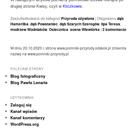
drugiej stronie Kwisy, czyli w
Kliczkowie
.
Zaszufladkowano do kategorii
Przyroda ożywiona
|
Otagowano
dąb
Hamerlika
,
dąb Powstaniec
,
dąb Szarych Szeregów
,
lipa Teresa
,
modrzew Wodniaków
,
Osiecznica
,
sosna Wiewiórka
|
2
komentarze
W dniu 20.10.2020 r. strona www.pomniki-przyrody.odskok.pl zmieniła
nazwę na www.pomniki-przyrody.pl
POLECAM STRONY
Blog fotograficzny
Blog Pawła Lenarta
UŻYTKOWNIK
Zaloguj się
Kanał wpisów
Kanał komentarzy
WordPress.org