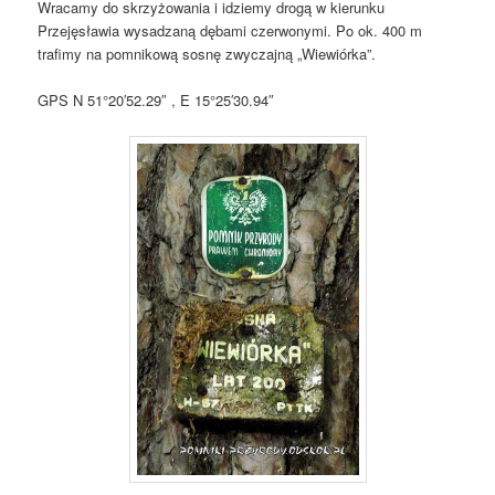
Wracamy do skrzyżowania i idziemy drogą w kierunku
Przejęsławia wysadzaną dębami czerwonymi. Po ok. 400 m
trafimy na pomnikową sosnę zwyczajną „Wiewiórka”.
GPS N 51°20′52.29″ , E 15°25′30.94″