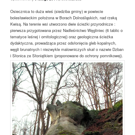
Osiecznica to duża wieś (siedziba gminy) w powiecie
bolesławieckim położona w Borach Dolnośląskich, nad rzeką
Kwisą. Na terenie wsi utworzono dwie ścieżki przyrodnicze :
pierwsza przygotowana przez Nadleśnictwo Węgliniec (6 tablic o
tematyce leśnej i ornitologicznej) oraz geologiczna ścieżka
dydaktyczna, prowadząca przez odsłonięcia gleb kopalnych,
węgli brunatnych i niezwykle malowniczych skał o nazwie Dzban
i Słonica ze Słoniątkiem (proponowane do ochrony pomnikowej).