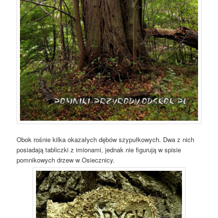
Obok rośnie kilka okazałych dębów szypułkowych. Dwa z nich
posiadają tabliczki z imionami, jednak nie figurują w spisie
pomnikowych drzew w Osiecznicy.