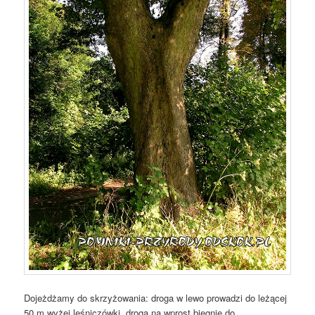
Dojeżdżamy do skrzyżowania: droga w lewo prowadzi do leżącej
50 m wyżej leśniczówki, droga na wprost biegnie do