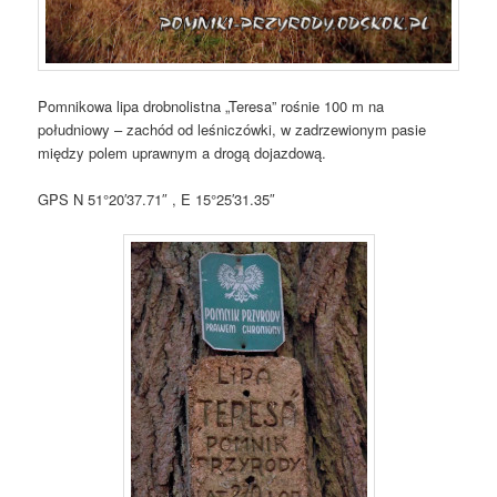
Pomnikowa lipa drobnolistna „Teresa” rośnie 100 m na
południowy – zachód od leśniczówki, w zadrzewionym pasie
między polem uprawnym a drogą dojazdową.
GPS N 51°20′37.71″ , E 15°25′31.35″