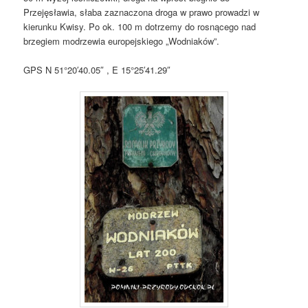
Przejęsławia, słaba zaznaczona droga w prawo prowadzi w
kierunku Kwisy. Po ok. 100 m dotrzemy do rosnącego nad
brzegiem modrzewia europejskiego „Wodniaków”.
GPS N 51°20′40.05″ , E 15°25′41.29″