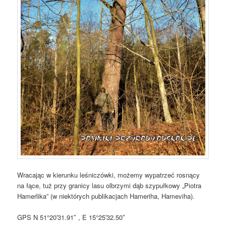
Wracając w kierunku leśniczówki, możemy wypatrzeć rosnący
na łące, tuż przy granicy lasu olbrzymi dąb szypułkowy „Piotra
Hamerlika” (w niektórych publikacjach Hameriha, Hameviha).
GPS N 51°20′31.91″ , E 15°25′32.50″