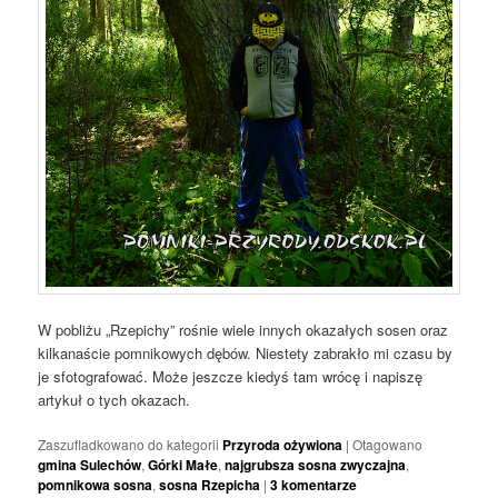
W pobliżu „Rzepichy” rośnie wiele innych okazałych sosen oraz
kilkanaście pomnikowych dębów. Niestety zabrakło mi czasu by
je sfotografować. Może jeszcze kiedyś tam wrócę i napiszę
artykuł o tych okazach.
Zaszufladkowano do kategorii
Przyroda ożywiona
|
Otagowano
gmina Sulechów
,
Górki Małe
,
najgrubsza sosna zwyczajna
,
pomnikowa sosna
,
sosna Rzepicha
|
3
komentarze