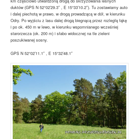
km częściowo utwardzoną drogą do skrzyżowania leśnych
duktów (GPS N 52°02′29.3″ , E 15°33′10.2″). Tu zostawiamy auto
i dalej piechotą w prawo, w drogą prowadzącą w dół, w kierunku
Odry. Po wyjściu z lasu dalej drogą biegnącą przez rozległą łąkę
i po ok. 450 m w lewo, w kierunku wspomnianego wcześniej
starorzecza (ok. 200 m) i słabo widocznej na tle zieleni
poszukiwanej sosny.
GPS N 52°02′11.1″ , E 15°32′48.1″