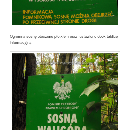
Ogromną sosnę otoczono płotkiem oraz ustawiono obok tablicę
informacyjną.