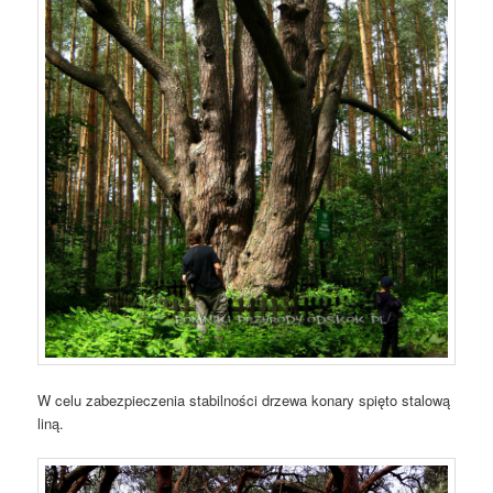
W celu zabezpieczenia stabilności drzewa konary spięto stalową
liną.