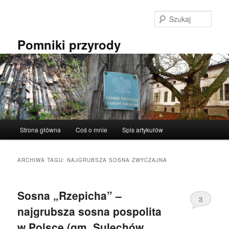
Przeskocz
Przeskocz
do
do
Szuka
tekstu
widgetów
Pomniki przyrody
Główne
Strona główna
Coś o mnie
Spis artykułów
menu
ARCHIWA TAGU:
NAJGRUBSZA SOSNA ZWYCZAJNA
Sosna „Rzepicha” –
3
najgrubsza sosna pospolita
w Polsce (gm. Sulechów,