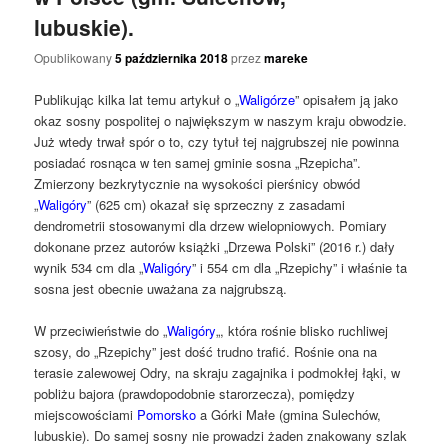
lubuskie).
Opublikowany
5 października 2018
przez
mareke
Publikując kilka lat temu artykuł o „
Waligórze
” opisałem ją jako
okaz sosny pospolitej o największym w naszym kraju obwodzie.
Już wtedy trwał spór o to, czy tytuł tej najgrubszej nie powinna
posiadać rosnąca w ten samej gminie sosna „Rzepicha”.
Zmierzony bezkrytycznie na wysokości pierśnicy obwód
„
Waligóry
” (625 cm) okazał się sprzeczny z zasadami
dendrometrii stosowanymi dla drzew wielopniowych. Pomiary
dokonane przez autorów książki „Drzewa Polski” (2016 r.) dały
wynik 534 cm dla „
Waligóry
” i 554 cm dla „Rzepichy” i właśnie ta
sosna jest obecnie uważana za najgrubszą.
W przeciwieństwie do „
Waligóry
„, która rośnie blisko ruchliwej
szosy, do „Rzepichy” jest dość trudno trafić. Rośnie ona na
terasie zalewowej Odry, na skraju zagajnika i podmokłej łąki, w
pobliżu bajora (prawdopodobnie starorzecza), pomiędzy
miejscowościami
Pomorsko
a Górki Małe (gmina Sulechów,
lubuskie). Do samej sosny nie prowadzi żaden znakowany szlak