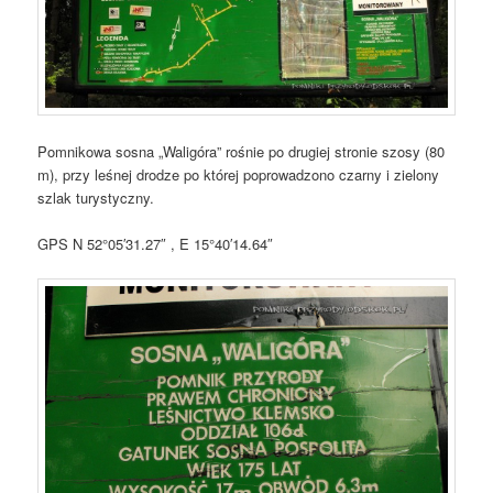
Pomnikowa sosna „Waligóra” rośnie po drugiej stronie szosy (80
m), przy leśnej drodze po której poprowadzono czarny i zielony
szlak turystyczny.
GPS N 52°05′31.27″ , E 15°40′14.64″