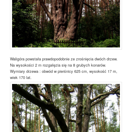
Waligóra powstała prawdopodobnie ze zrośnięcia dwóch drzew.
Na wysokości 2 m rozgałęzia się na 8 grubych konarów.
Wymiary drzewa : obwód w pierśnicy 625 cm, wysokość 17 m,
wiek 170 lat.