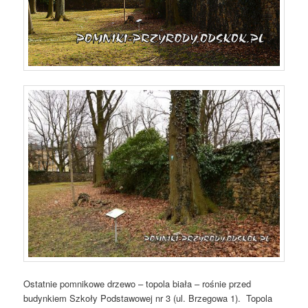
Ostatnie pomnikowe drzewo – topola biała – rośnie przed
budynkiem Szkoły Podstawowej nr 3 (ul. Brzegowa 1). Topola