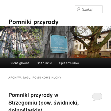
Przeskocz
Przeskocz
do
do
Szuka
tekstu
widgetów
Pomniki przyrody
Główne
Strona główna
Coś o mnie
Spis artykułów
menu
ARCHIWA TAGU:
POMNIKOWE KLONY
Pomniki przyrody w
Strzegomiu (pow. świdnicki,
dolnośląskie).