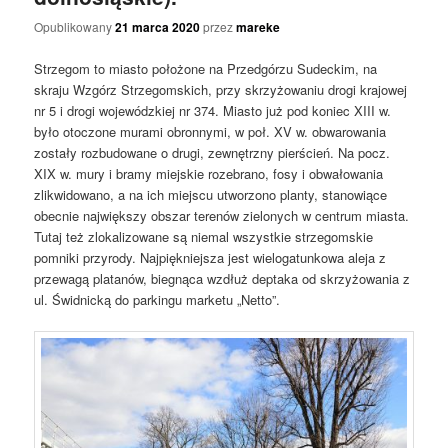
Opublikowany
21 marca 2020
przez
mareke
Strzegom to miasto położone na Przedgórzu Sudeckim, na
skraju Wzgórz Strzegomskich, przy skrzyżowaniu drogi krajowej
nr 5 i drogi wojewódzkiej nr 374. Miasto już pod koniec XIII w.
było otoczone murami obronnymi, w poł. XV w. obwarowania
zostały rozbudowane o drugi, zewnętrzny pierścień. Na pocz.
XIX w. mury i bramy miejskie rozebrano, fosy i obwałowania
zlikwidowano, a na ich miejscu utworzono planty, stanowiące
obecnie największy obszar terenów zielonych w centrum miasta.
Tutaj też zlokalizowane są niemal wszystkie strzegomskie
pomniki przyrody. Najpiękniejsza jest wielogatunkowa aleja z
przewagą platanów, biegnąca wzdłuż deptaka od skrzyżowania z
ul. Świdnicką do parkingu marketu „Netto”.