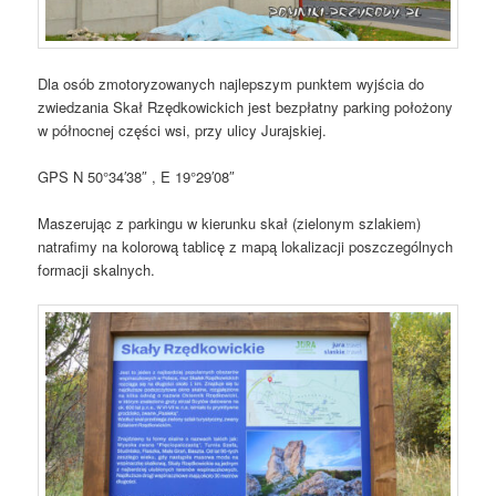
Dla osób zmotoryzowanych najlepszym punktem wyjścia do
zwiedzania Skał Rzędkowickich jest bezpłatny parking położony
w północnej części wsi, przy ulicy Jurajskiej.
GPS N 50°34′38″ , E 19°29′08″
Maszerując z parkingu w kierunku skał (zielonym szlakiem)
natrafimy na kolorową tablicę z mapą lokalizacji poszczególnych
formacji skalnych.