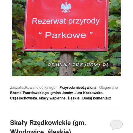
Zaszufladkowano do kategorii
Przyroda nieożywiona
|
Otagowano
Brama Twardowskiego
,
gmina Janów
,
Jura Krakowsko-
Częstochowska
,
skały wapienne
,
śląskie
|
Dodaj komentarz
Skały Rzędkowickie (gm.
Włodowice, śląskie).