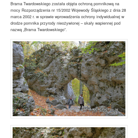
Brama Twardowskiego została objęta ochroną pomnikową na
mocy Rozporządzenia nr 15/2002 Wojewody Śląskiego z dnia 28
marca 2002 r. w sprawie wprowadzenia ochrony indywidualnej w
drodze pomnika przyrody nieożywionej – skały wapiennej pod
nazwą „Brama Twardowskiego”.