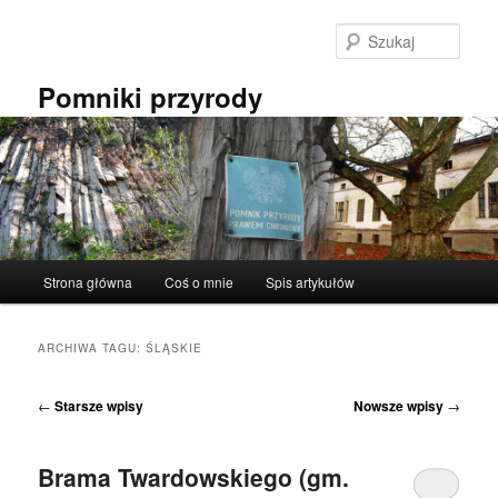
Przeskocz
Przeskocz
do
do
Szuka
tekstu
widgetów
Pomniki przyrody
Główne
Strona główna
Coś o mnie
Spis artykułów
menu
ARCHIWA TAGU:
ŚLĄSKIE
Nawigacja
←
Starsze wpisy
Nowsze wpisy
→
wpisu
Brama Twardowskiego (gm.