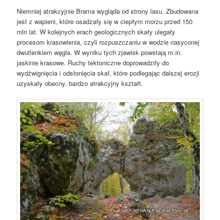
Niemniej atrakcyjnie Brama wygląda od strony lasu. Zbudowana
jest z wapieni, które osadzały się w ciepłym morzu przed 150
mln lat. W kolejnych erach geologicznych skały ulegały
procesom krasowienia, czyli rozpuszczaniu w wodzie nasyconej
dwutlenkiem węgla. W wyniku tych zjawisk powstają m.in.
jaskinie krasowe. Ruchy tektoniczne doprowadziły do
wydźwignięcia i odsłonięcia skał, które podlegając dalszej erozji
uzyskały obecny, bardzo atrakcyjny kształt.