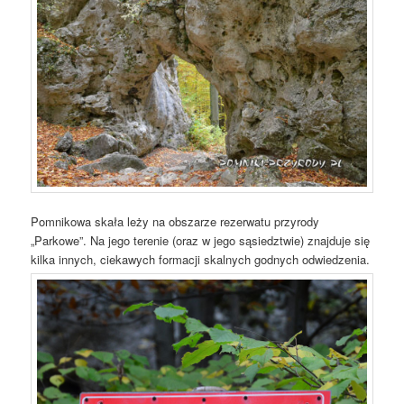
Pomnikowa skała leży na obszarze rezerwatu przyrody
„Parkowe”. Na jego terenie (oraz w jego sąsiedztwie) znajduje się
kilka innych, ciekawych formacji skalnych godnych odwiedzenia.