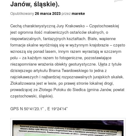
Janów, śląskie).
Opublikowany
26 marca 2023
przez
mareke
Cechą charakterystyczną Jury Krakowsko – Częstochowskiej
jest ogromna ilość malowniczych ostańców skalnych, o
niepowtarzalnych, fantazyjnych kształtach. Białe, wapienne
formacje skalne wyróżniają się w wyżynnym krajobrazie – często
wznoszą się ponad lasem, innym razem wyrastają w szczerym
polu – za każdym razem to fotogeniczne, pozostawiające
niezapomniane wrażenia obiekty geoturystyczne. Ujęta z tytule
dzisiejszego artykułu Brama Twardowskiego to jedna z
najciekawszych i najbardziej rozpoznawalnych jurajskich skałek.
Zlokalizowana jest w lesie, po prawej stronie lokalnej drogi,
prowadzącej ze Złotego Potoku do Siedlca (gmina Janów, powiat
częstochowski, śląskie).
GPS N 50°41′23.1″ , E 19°24′14″