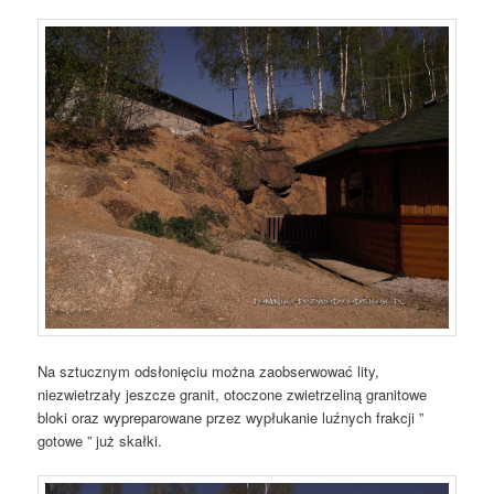
Na sztucznym odsłonięciu można zaobserwować lity,
niezwietrzały jeszcze granit, otoczone zwietrzeliną granitowe
bloki oraz wypreparowane przez wypłukanie luźnych frakcji ”
gotowe ” już skałki.