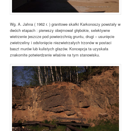
Wg. A. Jahna ( 1962 r. ) granitowe skałki Karkonoszy powstały w
dwóch etapach : pierwszy obejmował głębokie, selektywne
wietrzenie jeszcze pod powierzchnią gruntu, drugi – usunięcie
zwietrzeliny i odsłonięcie niezwietrzałych trzonów w postaci
baszt murów lub kulistych głazów. Koncepcja ta uzyskała
znakomite potwierdzenie właśnie na tym stanowisku.