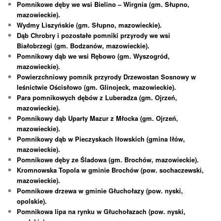
Pomnikowe dęby we wsi Bielino – Wirgnia (gm. Słupno,
mazowieckie).
Wydmy Liszyńskie (gm. Słupno, mazowieckie).
Dąb Chrobry i pozostałe pomniki przyrody we wsi
Białobrzegi (gm. Bodzanów, mazowieckie).
Pomnikowy dąb we wsi Rębowo (gm. Wyszogród,
mazowieckie).
Powierzchniowy pomnik przyrody Drzewostan Sosnowy w
leśnictwie Ościsłowo (gm. Glinojeck, mazowieckie).
Para pomnikowych dębów z Luberadza (gm. Ojrzeń,
mazowieckie).
Pomnikowy dąb Uparty Mazur z Młocka (gm. Ojrzeń,
mazowieckie).
Pomnikowy dąb w Pieczyskach Iłowskich (gmina Iłów,
mazowieckie).
Pomnikowe dęby ze Śladowa (gm. Brochów, mazowieckie).
Kromnowska Topola w gminie Brochów (pow. sochaczewski,
mazowieckie).
Pomnikowe drzewa w gminie Głuchołazy (pow. nyski,
opolskie).
Pomnikowa lipa na rynku w Głuchołazach (pow. nyski,