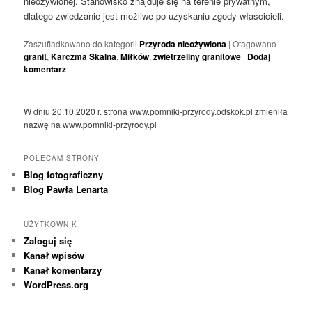
nieożywionej. Stanowisko znajduje się na terenie prywatnym,
dlatego zwiedzanie jest możliwe po uzyskaniu zgody właścicieli.
Zaszufladkowano do kategorii
Przyroda nieożywiona
|
Otagowano
granit
,
Karczma Skalna
,
Miłków
,
zwietrzeliny granitowe
|
Dodaj
komentarz
W dniu 20.10.2020 r. strona www.pomniki-przyrody.odskok.pl zmieniła
nazwę na www.pomniki-przyrody.pl
POLECAM STRONY
Blog fotograficzny
Blog Pawła Lenarta
UŻYTKOWNIK
Zaloguj się
Kanał wpisów
Kanał komentarzy
WordPress.org