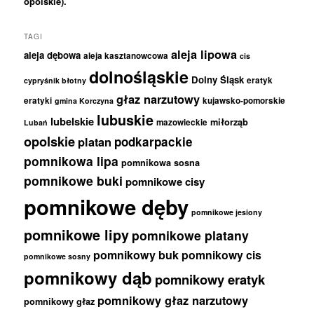
opolskie).
TAGI
aleja lipowa
aleja dębowa
aleja kasztanowcowa
cis
dolnośląskie
Dolny Śląsk
eratyk
cypryśnik błotny
głaz narzutowy
eratyki
kujawsko-pomorskie
gmina Korczyna
lubuskie
lubelskie
miłorząb
mazowieckie
Lubań
opolskie
podkarpackie
platan
pomnikowa lipa
pomnikowa sosna
pomnikowe buki
pomnikowe cisy
pomnikowe dęby
pomnikowe jesiony
pomnikowe lipy
pomnikowe platany
pomnikowy buk
pomnikowy cis
pomnikowe sosny
pomnikowy dąb
pomnikowy eratyk
pomnikowy głaz narzutowy
pomnikowy głaz