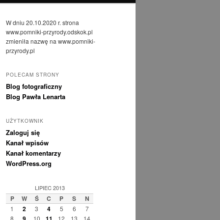
W dniu 20.10.2020 r. strona
www.pomniki-przyrody.odskok.pl
zmieniła nazwę na www.pomniki-
przyrody.pl
POLECAM STRONY
Blog fotograficzny
Blog Pawła Lenarta
UŻYTKOWNIK
Zaloguj się
Kanał wpisów
Kanał komentarzy
WordPress.org
LIPIEC 2013
P
W
Ś
C
P
S
N
1
2
3
4
5
6
7
8
9
10
11
12
13
14