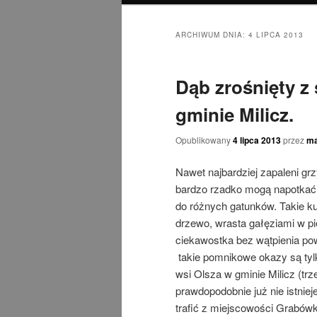
ARCHIWUM DNIA:
4 LIPCA 2013
Dąb zrośnięty z
gminie Milicz.
Opublikowany
4 lipca 2013
przez
ma
Nawet najbardziej zapaleni grz
bardzo rzadko mogą napotkać 
do różnych gatunków. Takie ku
drzewo, wrasta gałęziami w p
ciekawostka bez wątpienia po
takie pomnikowe okazy są tyl
wsi Olsza w gminie Milicz (tr
prawdopodobnie już nie istnie
trafić z miejscowości Grabówka