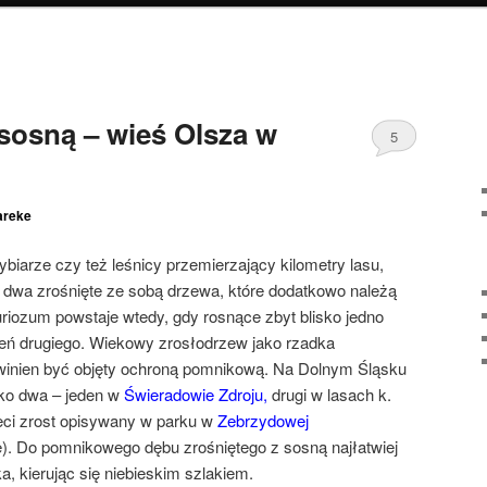
 sosną – wieś Olsza w
5
reke
ybiarze czy też leśnicy przemierzający kilometry lasu,
dwa zrośnięte ze sobą drzewa, które dodatkowo należą
riozum powstaje wtedy, gdy rosnące zbyt blisko jedno
ień drugiego. Wiekowy zrosłodrzew jako rzadka
winien być objęty ochroną pomnikową. Na Dolnym Śląsku
ko dwa – jeden w
Świeradowie Zdroju
,
drugi w lasach k.
zeci zrost opisywany w parku w
Zebrzydowej
je). Do pomnikowego dębu zrośniętego z sosną najłatwiej
, kierując się niebieskim szlakiem.