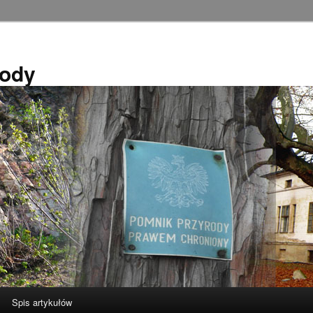
rody
Spis artykułów