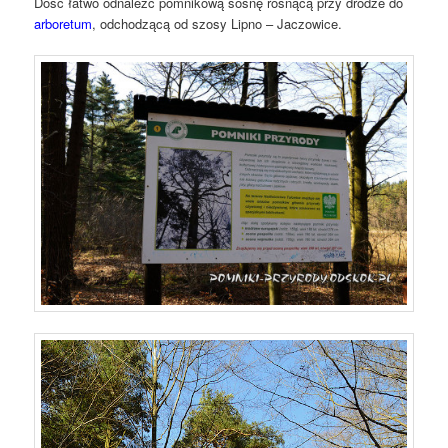
Dość łatwo odnaleźć pomnikową sosnę rosnącą przy drodze do
arboretum
, odchodzącą od szosy Lipno – Jaczowice.