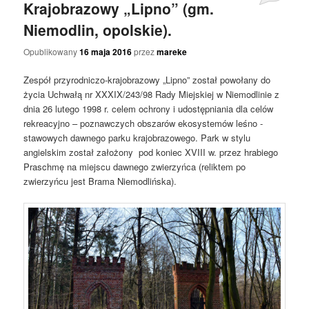
Krajobrazowy „Lipno” (gm.
Niemodlin, opolskie).
Opublikowany
16 maja 2016
przez
mareke
Zespół przyrodniczo-krajobrazowy „Lipno” został powołany do
życia Uchwałą nr XXXIX/243/98 Rady Miejskiej w Niemodlinie z
dnia 26 lutego 1998 r. celem ochrony i udostępniania dla celów
rekreacyjno – poznawczych obszarów ekosystemów leśno -
stawowych dawnego parku krajobrazowego. Park w stylu
angielskim został założony pod koniec XVIII w. przez hrabiego
Praschmę na miejscu dawnego zwierzyńca (reliktem po
zwierzyńcu jest Brama Niemodlińska).