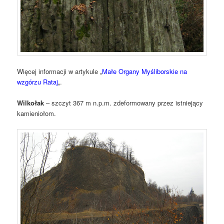
Więcej informacji w artykule „
Małe Organy Myśliborskie na
wzgórzu Rataj
„.
Wilkołak
– szczyt 367 m n.p.m. zdeformowany przez istniejący
kamieniołom.