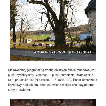
Ciekawostką geograficzną trochę dalszych okolic Muchowa jest
punkt dydaktyczny „Gnomon” – punkt przecięcia równoleżnika
51° i południka 16° (N 51°00′00″ , E 16°00′00″). Punkt oznaczono
bazaltowym słupkiem, obok ustawiono tablice edukacyjne oraz
stoły z ławkami.