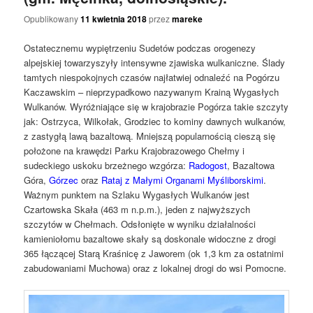
Opublikowany
11 kwietnia 2018
przez
mareke
Ostatecznemu wypiętrzeniu Sudetów podczas orogenezy
alpejskiej towarzyszyły intensywne zjawiska wulkaniczne. Ślady
tamtych niespokojnych czasów najłatwiej odnaleźć na Pogórzu
Kaczawskim – nieprzypadkowo nazywanym Krainą Wygasłych
Wulkanów. Wyróżniające się w krajobrazie Pogórza takie szczyty
jak: Ostrzyca, Wilkołak, Grodziec to kominy dawnych wulkanów,
z zastygłą lawą bazaltową. Mniejszą popularnością cieszą się
położone na krawędzi Parku Krajobrazowego Chełmy i
sudeckiego uskoku brzeżnego wzgórza:
Radogost
, Bazaltowa
Góra,
Górzec
oraz
Rataj z Małymi Organami Myśliborskimi
.
Ważnym punktem na Szlaku Wygasłych Wulkanów jest
Czartowska Skała (463 m n.p.m.), jeden z najwyższych
szczytów w Chełmach. Odsłonięte w wyniku działalności
kamieniołomu bazaltowe skały są doskonale widoczne z drogi
365 łączącej Starą Kraśnicę z Jaworem (ok 1,3 km za ostatnimi
zabudowaniami Muchowa) oraz z lokalnej drogi do wsi Pomocne.