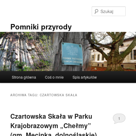
Przeskocz
Przeskocz
do
do
Szuka
tekstu
widgetów
Pomniki przyrody
Główne
Strona główna
Coś o mnie
Spis artykułów
menu
ARCHIWA TAGU:
CZARTOWSKA SKAŁA
Czartowska Skała w Parku
1
Krajobrazowym „Chełmy”
(gm. Męcinka, dolnośląskie).