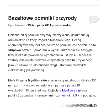
Bazaltowe pomniki przyrody
Opublikowany
25 listopada 2011
przez
mareke
Opisane niżej pomniki przyrody nieożywionej dokumentują
wulkaniczne epizody Pogórza Kaczawskiego. Cechą
charakterystyczną łączącą poniższe pomniki jest
oddzielność
słupowa bazaltu
, powstała w wyniku kurczenia się zastygłej
lawy w
czasie
powolnego wychładzania. Słupy 4 – 6 boczne
zostały odsłonięte podczas eksploatacji bazaltu (używanego
jako kruszywo np. do budowy dróg) i stanowią niezwykłą
ciekawostkę przyrodniczą.
Małe Organy Myśliborskie
znajdują się na zboczu Rataja (350
m n.p.m.). Pionowo ustawione słupy mają ponad 25 m
wysokości i 30 cm średnicy. Dojście z
Myśliborza
(płatny
parking) za znakami czerwonymi i żółtymi ok. 1.5 km pod górę.