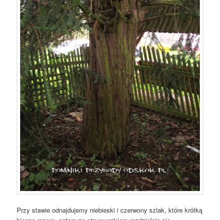
Przy stawie odnajdujemy niebieski i czerwony szlak, które krótką