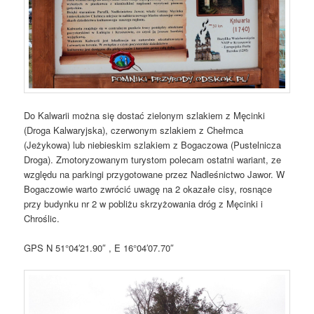
Do Kalwarii można się dostać zielonym szlakiem z Męcinki
(Droga Kalwaryjska), czerwonym szlakiem z Chełmca
(Jeżykowa) lub niebieskim szlakiem z Bogaczowa (Pustelnicza
Droga). Zmotoryzowanym turystom polecam ostatni wariant, ze
względu na parkingi przygotowane przez Nadleśnictwo Jawor. W
Bogaczowie warto zwrócić uwagę na 2 okazałe cisy, rosnące
przy budynku nr 2 w pobliżu skrzyżowania dróg z Męcinki i
Chroślic.
GPS N 51°04′21.90″ , E 16°04′07.70″