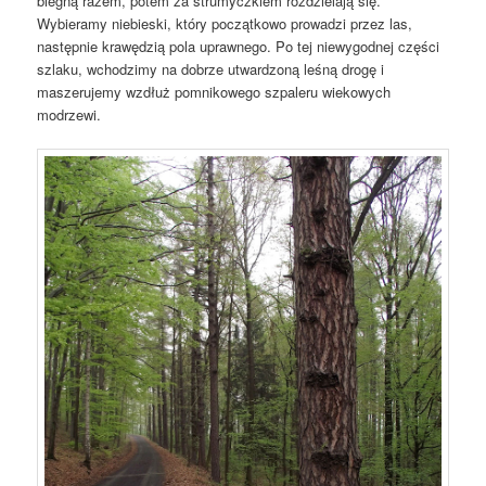
biegną razem, potem za strumyczkiem rozdzielają się.
Wybieramy niebieski, który początkowo prowadzi przez las,
następnie krawędzią pola uprawnego. Po tej niewygodnej części
szlaku, wchodzimy na dobrze utwardzoną leśną drogę i
maszerujemy wzdłuż pomnikowego szpaleru wiekowych
modrzewi.