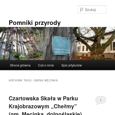
Przeskocz
Przeskocz
do
do
Szuka
tekstu
widgetów
Pomniki przyrody
Główne
Strona główna
Coś o mnie
Spis artykułów
menu
ARCHIWA TAGU:
GMINA MĘCINKA
Czartowska Skała w Parku
1
Krajobrazowym „Chełmy”
(gm. Męcinka, dolnośląskie).