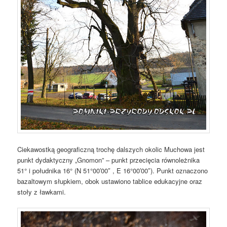
Ciekawostką geograficzną trochę dalszych okolic Muchowa jest
punkt dydaktyczny „Gnomon” – punkt przecięcia równoleżnika
51° i południka 16° (N 51°00′00″ , E 16°00′00″). Punkt oznaczono
bazaltowym słupkiem, obok ustawiono tablice edukacyjne oraz
stoły z ławkami.