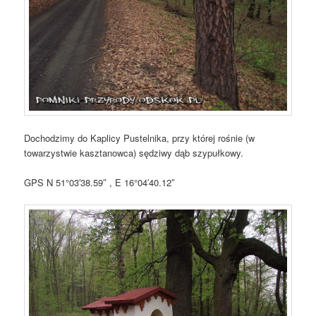
Dochodzimy do Kaplicy Pustelnika, przy której rośnie (w
towarzystwie kasztanowca) sędziwy dąb szypułkowy.
GPS N 51°03′38.59″ , E 16°04′40.12″