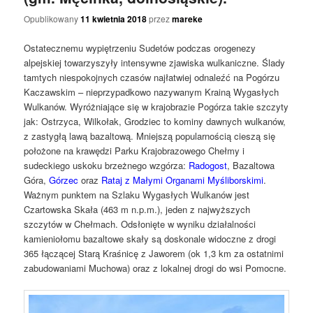
Opublikowany
11 kwietnia 2018
przez
mareke
Ostatecznemu wypiętrzeniu Sudetów podczas orogenezy
alpejskiej towarzyszyły intensywne zjawiska wulkaniczne. Ślady
tamtych niespokojnych czasów najłatwiej odnaleźć na Pogórzu
Kaczawskim – nieprzypadkowo nazywanym Krainą Wygasłych
Wulkanów. Wyróżniające się w krajobrazie Pogórza takie szczyty
jak: Ostrzyca, Wilkołak, Grodziec to kominy dawnych wulkanów,
z zastygłą lawą bazaltową. Mniejszą popularnością cieszą się
położone na krawędzi Parku Krajobrazowego Chełmy i
sudeckiego uskoku brzeżnego wzgórza:
Radogost
, Bazaltowa
Góra,
Górzec
oraz
Rataj z Małymi Organami Myśliborskimi
.
Ważnym punktem na Szlaku Wygasłych Wulkanów jest
Czartowska Skała (463 m n.p.m.), jeden z najwyższych
szczytów w Chełmach. Odsłonięte w wyniku działalności
kamieniołomu bazaltowe skały są doskonale widoczne z drogi
365 łączącej Starą Kraśnicę z Jaworem (ok 1,3 km za ostatnimi
zabudowaniami Muchowa) oraz z lokalnej drogi do wsi Pomocne.