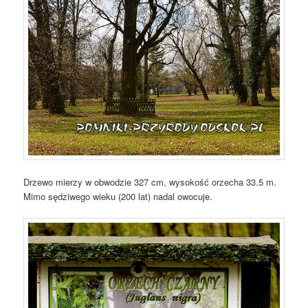
Drzewo mierzy w obwodzie 327 cm, wysokość orzecha 33.5 m.
Mimo sędziwego wieku (200 lat) nadal owocuje.