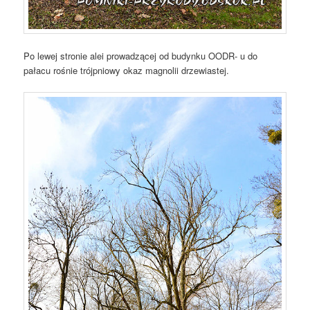
Po lewej stronie alei prowadzącej od budynku OODR- u do
pałacu rośnie trójpniowy okaz magnolii drzewiastej.