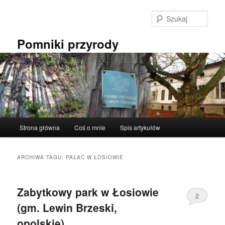
Przeskocz
Przeskocz
do
do
Szuka
tekstu
widgetów
Pomniki przyrody
Główne
Strona główna
Coś o mnie
Spis artykułów
menu
ARCHIWA TAGU:
PAŁAC W ŁOSIOWIE
Zabytkowy park w Łosiowie
2
(gm. Lewin Brzeski,
opolskie).