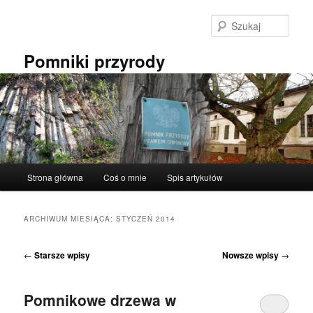
Przeskocz
Przeskocz
do
do
Szuka
tekstu
widgetów
Pomniki przyrody
Główne
Strona główna
Coś o mnie
Spis artykułów
menu
ARCHIWUM MIESIĄCA:
STYCZEŃ 2014
Nawigacja
←
Starsze wpisy
Nowsze wpisy
→
wpisu
Pomnikowe drzewa w