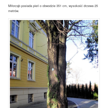
Miłorząb posiada pień o obwodzie 351 cm, wysokość drzewa 25
metrów.