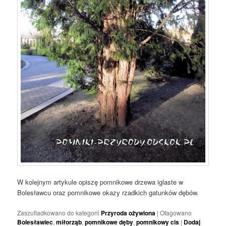
W kolejnym artykule opiszę pomnikowe drzewa iglaste w
Bolesławcu oraz pomnikowe okazy rzadkich gatunków dębów.
Zaszufladkowano do kategorii
Przyroda ożywiona
|
Otagowano
Bolesławiec
,
miłorząb
,
pomnikowe dęby
,
pomnikowy cis
|
Dodaj