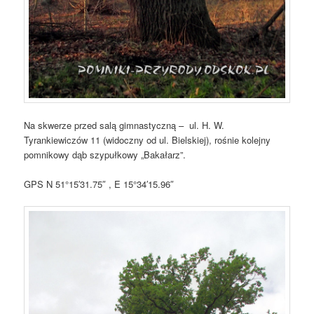
Na skwerze przed salą gimnastyczną – ul. H. W.
Tyrankiewiczów 11 (widoczny od ul. Bielskiej), rośnie kolejny
pomnikowy dąb szypułkowy „Bakałarz”.
GPS N 51°15′31.75″ , E 15°34′15.96″