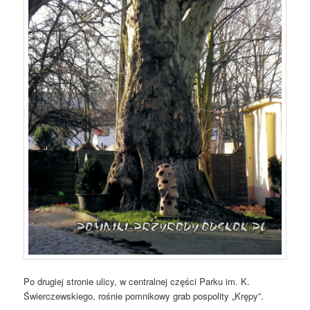
Po drugiej stronie ulicy, w centralnej części Parku im. K.
Świerczewskiego, rośnie pomnikowy grab pospolity „Krępy”.