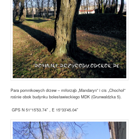
Para pomnikowych drzew – miłorząb „Mandaryn” i cis „Chochoł”
rośnie obok budynku bolesławieckiego MDK (Grunwaldzka 5).
GPS N 51°15′53.74″ , E 15°33′45.04″