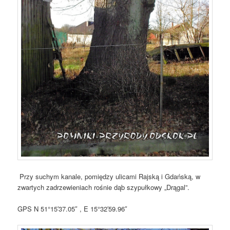
Przy suchym kanale, pomiędzy ulicami Rajską i Gdańską, w
zwartych zadrzewieniach rośnie dąb szypułkowy „Drągal”.
GPS N 51°15′37.05″ , E 15°32′59.96″