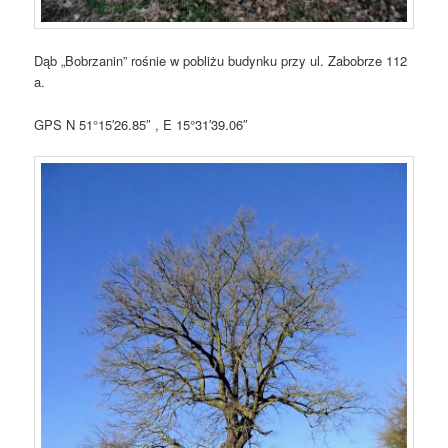
Dąb „Bobrzanin” rośnie w pobliżu budynku przy ul. Zabobrze 112
a.
GPS N 51°15′26.85″ , E 15°31′39.06″