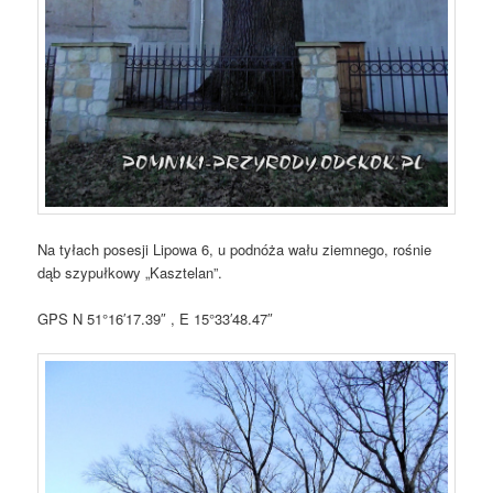
Na tyłach posesji Lipowa 6, u podnóża wału ziemnego, rośnie
dąb szypułkowy „Kasztelan”.
GPS N 51°16′17.39″ , E 15°33′48.47″