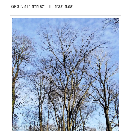
GPS N 51°15′55.87″ , E 15°33′15.98″