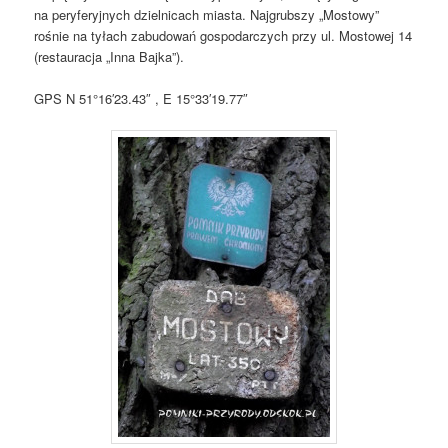
na peryferyjnych dzielnicach miasta. Najgrubszy „Mostowy”
rośnie na tyłach zabudowań gospodarczych przy ul. Mostowej 14
(restauracja „Inna Bajka”).
GPS N 51°16′23.43″ , E 15°33′19.77″