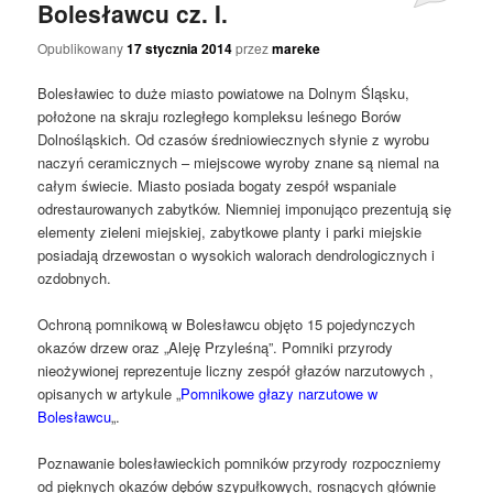
Bolesławcu cz. I.
Opublikowany
17 stycznia 2014
przez
mareke
Bolesławiec to duże miasto powiatowe na Dolnym Śląsku,
położone na skraju rozległego kompleksu leśnego Borów
Dolnośląskich. Od czasów średniowiecznych słynie z wyrobu
naczyń ceramicznych – miejscowe wyroby znane są niemal na
całym świecie. Miasto posiada bogaty zespół wspaniale
odrestaurowanych zabytków. Niemniej imponująco prezentują się
elementy zieleni miejskiej, zabytkowe planty i parki miejskie
posiadają drzewostan o wysokich walorach dendrologicznych i
ozdobnych.
Ochroną pomnikową w Bolesławcu objęto 15 pojedynczych
okazów drzew oraz „Aleję Przyleśną”. Pomniki przyrody
nieożywionej reprezentuje liczny zespół głazów narzutowych ,
opisanych w artykule „
Pomnikowe głazy narzutowe w
Bolesławcu
„.
Poznawanie bolesławieckich pomników przyrody rozpoczniemy
od pięknych okazów dębów szypułkowych, rosnących głównie