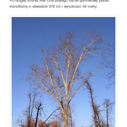
Po drugiej stronie Alei Orła Białego rośnie pomnikowy platan
klonollistny o obwodzie 376 cm i wysokości 34 metry.